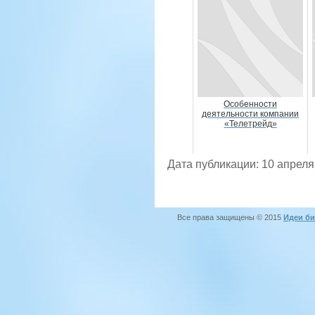
Особенности
деятельности компании
«Телетрейд»
Дата публикации: 10 апреля
Все права защищены © 2015
Идеи би