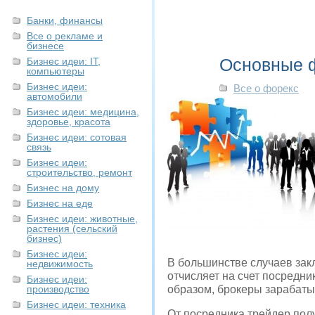
Банки, финансы
Все о рекламе и
бизнесе
Основные ф
Бизнес идеи: IT,
компьютеры
Бизнес идеи:
Все о форекс
автомобили
Бизнес идеи: медицина,
здоровье, красота
Бизнес идеи: сотовая
связь
Бизнес идеи:
строительство, ремонт
Бизнес на дому
Бизнес на еде
Бизнес идеи: животные,
растения (сельский
бизнес)
Бизнес идеи:
В большинстве случаев зак
недвижимость
отчисляет на счет посредн
Бизнес идеи:
производство
образом, брокеры зарабатыв
Бизнес идеи: техника
От посредника трейдер пол