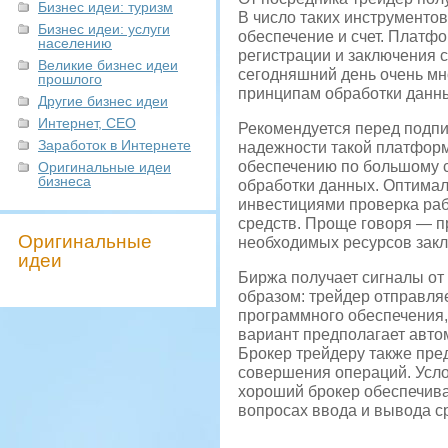
Бизнес идеи: туризм
В число таких инструменто
Бизнес идеи: услуги
обеспечение и счет. Платф
населению
регистрации и заключения 
Великие бизнес идеи
сегодняшний день очень мн
прошлого
принципам обработки данны
Другие бизнес идеи
Интернет, СЕО
Рекомендуется перед подпи
Заработок в Интернете
надежности такой платформ
обеспечению по большому с
Оригинальные идеи
бизнеса
обработки данных. Оптимал
инвестициями проверка ра
средств. Проще говоря — п
Оригинальные
необходимых ресурсов закл
идеи
Биржа получает сигналы от
образом: трейдер отправляе
программного обеспечения,
вариант предполагает автом
Брокер трейдеру также пре
совершения операций. Усло
хороший брокер обеспечивае
вопросах ввода и вывода с