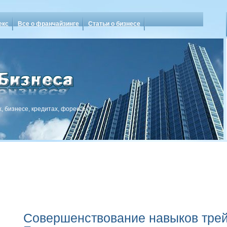
екс
Все о франчайзинге
Статьи о бизнесе
, бизнесе, кредитах, форексе
Совершенствование навыков трей