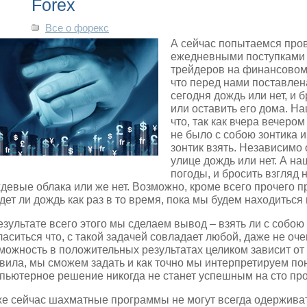
Forex
Все о форекс
А сейчас попытаемся про
ежедневными поступками 
трейдеров на финансовом
что перед нами поставлена
сегодня дождь или нет, и б
или оставить его дома.
На
что, так как вчера вечером
не было с собою зонтика и
зонтик взять. Независимо о
улице дождь или нет. А н
погоды, и бросить взгляд 
девые облака или же нет. Возможно, кроме всего прочего п
дет ли дождь как раз в то время, пока мы будем находиться
езультате всего этого мы сделаем вывод – взять ли с собою 
ласиться что, с такой задачей совладает любой, даже не о
можность в положительных результатах целиком зависит от
вила, мы сможем задать и как точно мы интерпретируем по
пьютерное решение никогда не станет успешным на сто пр
е сейчас шахматные программы не могут всегда одерживат