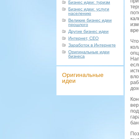
при
Бизнес идеи: туризм
тер
Бизнес идеи: услуги
пот
населению
кал
Великие бизнес идеи
изм
прошлого
вре
Другие бизнес идеи
Интернет, СЕО
Что
Заработок в Интернете
кол
Оригинальные идеи
опц
бизнеса
Нап
есл
ист
Оригинальные
вло
идеи
раб
дох
Кон
вер
под
гар
бан
Поэ