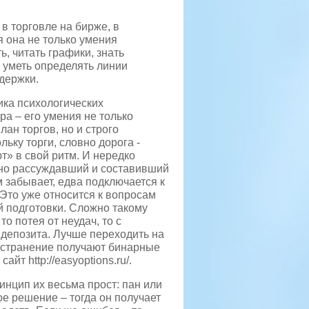
в торговле на бирже, в
я она не только умения
, читать графики, знать
 уметь определять линии
держки.
ика психологических
ра – его умения не только
лан торгов, но и строго
льку торги, словно дорога -
т» в свой ритм. И нередко
вно рассуждавший и составивший
м забывает, едва подключается к
Это уже относится к вопросам
 подготовки. Сложно такому
то потея от неудач, то с
депозита. Лучше переходить на
ространение получают бинарные
йт http://easyoptions.ru/.
инцип их весьма прост: пан или
е решение – тогда он получает