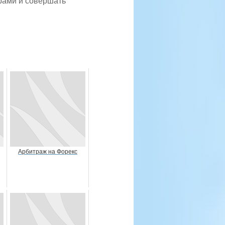
арами и совершать
Арбитраж на Форекс