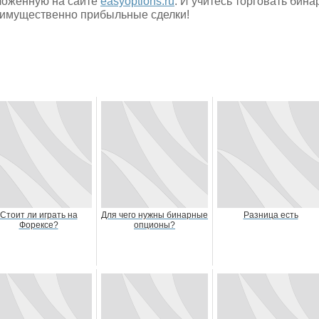
оженную на сайте
easyoptions.ru
. И учитесь торговать бин
имущественно прибыльные сделки!
Стоит ли играть на
Для чего нужны бинарные
Разница есть
Форексе?
опционы?