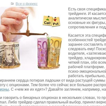
Все о форекс
Есть своя специфика 
трейдинге. И касаетс
аналитически мыслить
основные их фигуры,
сопротивления и под
Касается эта специф
особенностей трейде
заранее составлять п
следовать ему! Поско
водителя, «затягиваю
трейдер, хладнокро
четкий план, обо все
рабочей платформе. 
психо-эмоциональной
работать прибыльно, 
иранием сердца потирая ладошки от вида растущей суммы 
оту с опционами. Тем более что сейчас все большее расп
ционы
. С «чем же их едят»? Давайте заглянем, например, на са
и говорить о бинарных опционах в нескольких словах, то пр
пал. Либо трейдер сделал правильный выбор, принял верно