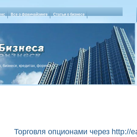
екс
Все о франчайзинге
Статьи о бизнесе
, бизнесе, кредитах, форексе
Торговля опционами через http://ea