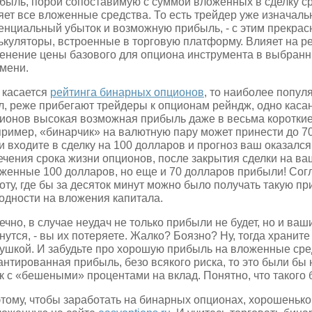
быль, порой сопоставимую с суммой вложенных в сделку ср
яет все вложенные средства. То есть трейдер уже изначаль
енциальный убыток и возможную прибыль, - с этим прекра
ькуляторы, встроенные в торговую платформу. Влияет на ре
енение цены базового для опциона инструмента в выбран
мени.
 касается
рейтинга бинарных опционов
, то наиболее попу
л, реже прибегают трейдеры к опционам рейндж, одно каса
ионов высокая возможная прибыль даже в весьма коротки
ример, «бинарчик» на валютную пару может принести до 70
и входите в сделку на 100 долларов и прогноз ваш оказался
ечения срока жизни опционов, после закрытия сделки на ва
женные 100 долларов, но еще и 70 долларов прибыли! Согл
оту, где бы за десяток минут можно было получать такую пр
одности на вложения капитала.
ечно, в случае неудач не только прибыли не будет, но и ваш
нутся, - вы их потеряете. Жалко? Боязно? Ну, тогда храните
ушкой. И забудьте про хорошую прибыль на вложенные сре
антированная прибыль, безо всякого риска, то это были бы н
к с «бешеными» процентами на вклад. Понятно, что такого 
тому, чтобы заработать на бинарных опционах, хорошеньк