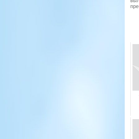
выл
пре