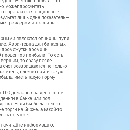
едств. Если же ошибся – то
но может просчитать
сно справляются опционные
зультат лишь один показатель –
ные трейдером интервалы
лярными являются опционы пут и
ние. Характерна для бинарных
е промежутки времени.
 процентов прибыли. То есть,
 верным, то сразу после
ш счет возвращаются не только
аситесь, сложно найти такую
ибыль, иметь такую норму
и 100 долларов на депозит не
 деньги в банке или под
дства. Если бы была только
е торги на бирже, а какой-то
быть не может.
о почитайте информацию,