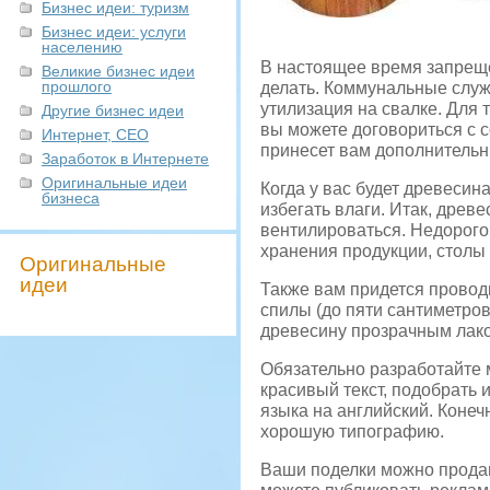
Бизнес идеи: туризм
Бизнес идеи: услуги
населению
В настоящее время запреще
Великие бизнес идеи
прошлого
делать. Коммунальные служ
утилизация на свалке. Для 
Другие бизнес идеи
вы можете договориться с 
Интернет, СЕО
принесет вам дополнительн
Заработок в Интернете
Оригинальные идеи
Когда у вас будет древесин
бизнеса
избегать влаги. Итак, древ
вентилироваться. Недорог
хранения продукции, столы 
Оригинальные
идеи
Также вам придется провод
спилы (до пяти сантиметров
древесину прозрачным лако
Обязательно разработайте 
красивый текст, подобрать 
языка на английский. Конеч
хорошую типографию.
Ваши поделки можно продав