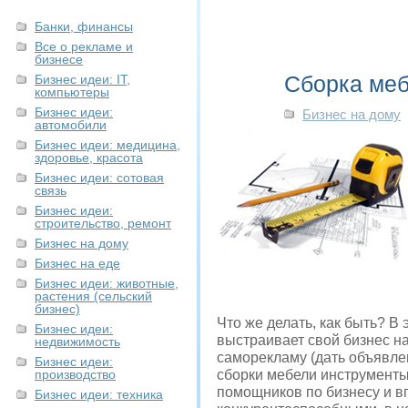
Банки, финансы
Все о рекламе и
бизнесе
Сборка меб
Бизнес идеи: IT,
компьютеры
Бизнес идеи:
Бизнес на дому
автомобили
Бизнес идеи: медицина,
здоровье, красота
Бизнес идеи: сотовая
связь
Бизнес идеи:
строительство, ремонт
Бизнес на дому
Бизнес на еде
Бизнес идеи: животные,
растения (сельский
бизнес)
Что же делать, как быть? В
Бизнес идеи:
выстраивает свой бизнес на
недвижимость
саморекламу (дать объявлен
Бизнес идеи:
производство
сборки мебели инструменты,
помощников по бизнесу и в
Бизнес идеи: техника