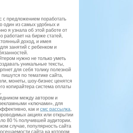
с с предложением поработать
то один из самых удобных и
чно я узнала об этой работе от
о работает на бирже статей,
стоянный доход, и имея
для занятий с ребенком и
язанностей.
йтером нужно не только уметь
создавать уникальные тексты,
рпнет для себя толику полезной
 пишутся по тематике сайта,
ли, монеты, шоу-бизнес ценятся
его копирайтера система оплаты
.
редником между автором и
с рекламными «ключами», для
эффективно, как и
смс рассылка
,
проводимых акциях или открытии
оло 80 % получившей аудитории.
аком случае, популярность сайта
посещаемости сайта на котором