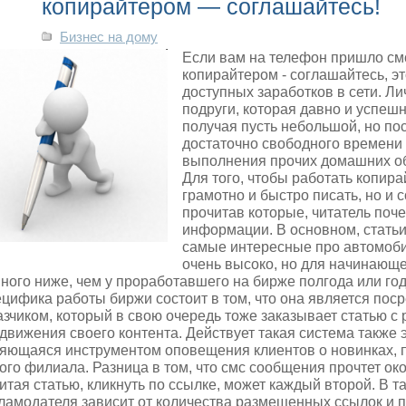
копирайтером — соглашайтесь!
Бизнес на дому
Если вам на телефон пришло см
копирайтером - соглашайтесь, э
доступных заработков в сети. Ли
подруги, которая давно и успешн
получая пусть небольшой, но по
достаточно свободного времени 
выполнения прочих
домашних об
Для того, чтобы работать копира
грамотно и быстро писать, но и 
прочитав которые, читатель поче
информации. В основном, статьи
самые интересные про автомоби
очень высоко, но для начинающ
ного ниже, чем у проработавшего на бирже полгода или год
цифика работы биржи состоит в том, что она является пос
азчиком, который в свою очередь тоже заказывает статью 
движения своего контента. Действует такая система также 
яющаяся инструментом оповещения клиентов о новинках, 
ого филиала. Разница в том, что смс сообщения прочтет ок
читая статью, кликнуть по ссылке, может каждый второй. В т
ламодателя зависит от количества размещенных ссылок и 