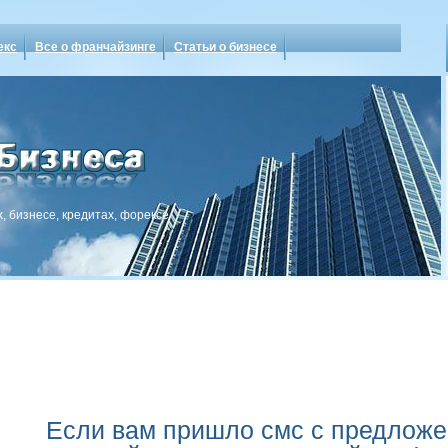
екс
Все о франчайзинге
Статьи о бизнесе
, бизнесе, кредитах, форексе
Если вам пришло смс с предложе