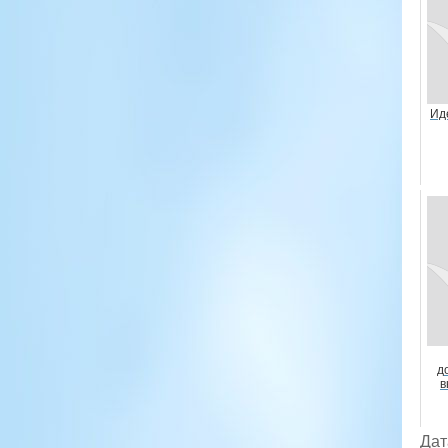
Ид
д
в
Дат