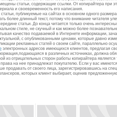
мещены статьи, содержащие ссылки. От копирайтера при эт
ериала и своевременность его написания.
 статьи, публикуемые на сайтах в основном одного размера
ать более длинный текст, потому что внимание читателя ул
середине статьи. До конца читается только очень интересн
кальном стиле, не скучный и как можно более познавательн
тывая качество подаваемой в Интернете информации, зач
ктуальной, с опубликованными ценами, которые давно изме
ликации рекламных статей о своем сайте, параллельно ос
е
электронных адресов имеющихся клиентов, предлагая сво
ормация,подающаяся в различных источниках, должна обяз
ой из отрицательных сторон работы копирайтера является то
 права на нее принадлежат покупателю. Если у вас имеются 
ше продавать от своего лица, зарегистрировавшись на спе
лансеров, которых клиент выбирает, оценив предложенную