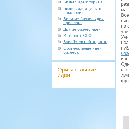
Бизнес идеи: туризм
раз
Бизнес идеи: услуги
мат
населению
Все
Великие бизнес идеи
пис
прошлого
на 
Другие бизнес идеи
уни
Интернет, СЕО
Учи
Заработок в Интернете
неа
пуб
Оригинальные идеи
бизнеса
баз
инф
Одн
Оригинальные
все
идеи
луч
фри