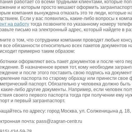
пания работает со всеми трудными клиентами, которые поп
ожение и которым просто мешают оформить загранпаспорт. 
орым компания вынуждена отказать это те люди, которые н
дствием. Если у вас появились, какие-либо вопросы к комп
ент на работу
тогда позвоните по указанному номеру телеф
равьте письмо на электронный адрес, который найдете в ра
ните о том, что сотрудники компании проводят любые конс
я все обязанности относительно всех пакетов документов на
исходит примерно таким образом:
аботники оформляют весь пакет документов и после чего п
еждение. В назначенное время тот, кому необходим загранп
еждение и после этого поставить свою подпись на документ
рмление паспорта по старому образцу или принести свое 
метрический паспорт. Обязательно у человека должно быть
 какие-либо другие документы. Например, если человек пол
ствия своего первого паспорта тогда при получении ему н
порт и первый загранпаспорт.
ащайтесь по адресу: город Москва, ул. Солженицына д. 18,
ктронная почта:
pass@zagran-centr.ru
(915) 434-59-78