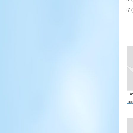
+7 
E
тор