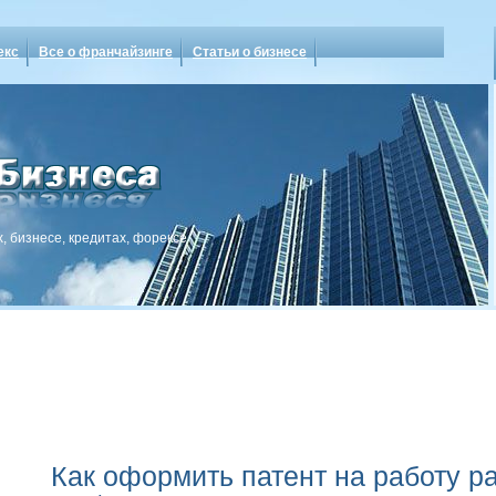
екс
Все о франчайзинге
Статьи о бизнесе
, бизнесе, кредитах, форексе
Как оформить патент на работу ра