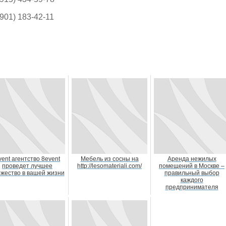
(901) 183-42-11
vent агентство 8event
Мебель из сосны на
Аренда нежилых
проведет лучшее
http://lesomateriali.com/
помещений в Москве –
жество в вашей жизни
правильный выбор
каждого
предпринимателя