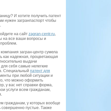
аницу? И хотите получить патент
вам нужен загранпаспорт чтобы
.
ройдите на сайт
zagran-centr.ru
,
ты на все ваши вопросы и
 проблем.
 компания загран-центр сумела
ь как надежная, процветающая
относительно выдачи
 для себя самые нелегкие
ов. Специальный
патент для
менты при любой ситуации и
о, что можно оформить
р, у вас нет справки форма,
вои услуги всем гражданам,
и.
ем гражданам, у которых вообще
ть совершенно пустые. Также