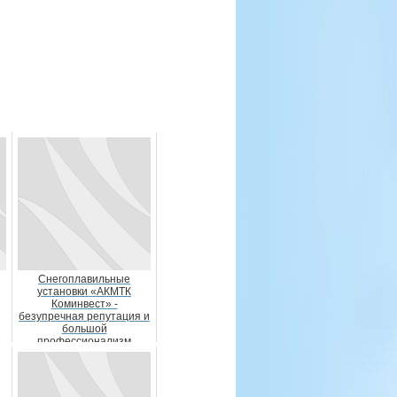
Снегоплавильные
установки «АКМТК
Коминвест» -
безупречная репутация и
большой
профессионализм