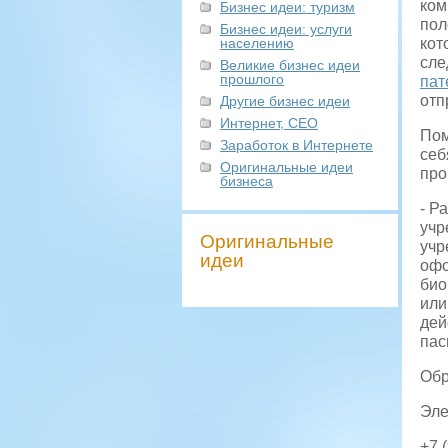
ком
Бизнес идеи: туризм
пол
Бизнес идеи: услуги
населению
кот
сле
Великие бизнес идеи
прошлого
пат
отп
Другие бизнес идеи
Интернет, СЕО
Пом
Заработок в Интернете
себ
Оригинальные идеи
про
бизнеса
- Р
учр
Оригинальные
учр
идеи
офо
био
или
дей
пас
Обр
Эле
+7 