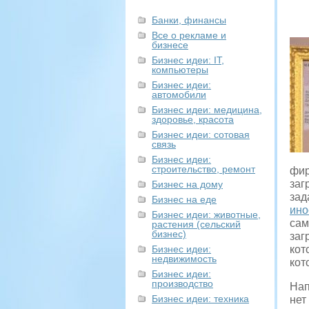
Банки, финансы
Все о рекламе и
бизнесе
Бизнес идеи: IT,
компьютеры
Бизнес идеи:
автомобили
Бизнес идеи: медицина,
здоровье, красота
Бизнес идеи: сотовая
связь
Бизнес идеи:
строительство, ремонт
фир
заг
Бизнес на дому
зад
Бизнес на еде
ино
Бизнес идеи: животные,
сам
растения (сельский
бизнес)
заг
Бизнес идеи:
кот
недвижимость
кот
Бизнес идеи:
производство
Нап
Бизнес идеи: техника
нет