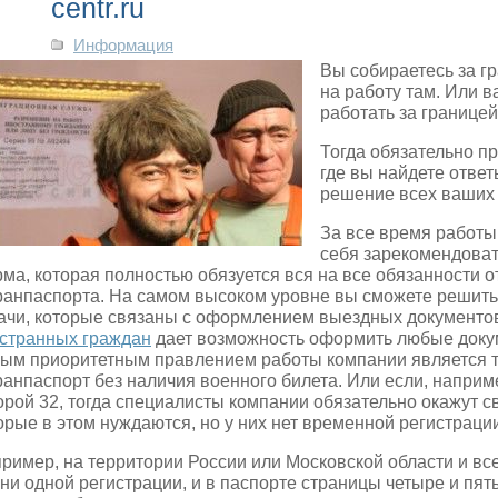
centr.ru
Информация
Вы собираетесь за гр
на работу там. Или 
работать за границей
Тогда обязательно п
где вы найдете отве
решение всех ваших
За все время работы
себя зарекомендоват
ма, которая полностью обязуется вся на все обязанности 
ранпаспорта. На самом высоком уровне вы сможете решить
ачи, которые связаны с оформлением выездных документ
странных граждан
дает возможность оформить любые доку
ым приоритетным правлением работы компании является т
ранпаспорт без наличия военного билета. Или если, наприме
орой 32, тогда специалисты компании обязательно окажут с
орые в этом нуждаются, но у них нет временной регистраци
ример, на территории России или Московской области и вс
 ни одной регистрации, и в паспорте страницы четыре и пя