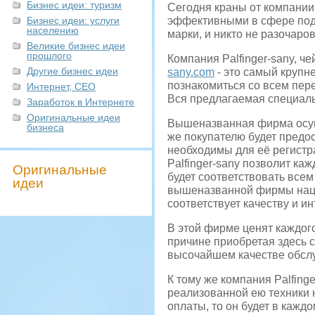
Бизнес идеи: туризм
Сегодня краны от компани
Бизнес идеи: услуги
эффективными в сфере под
населению
марки, и никто не разочаро
Великие бизнес идеи
прошлого
Компания Palfinger-sany, ч
Другие бизнес идеи
sany.com
- это самый крупн
познакомиться со всем пер
Интернет, СЕО
Вся предлагаемая специаль
Заработок в Интернете
Оригинальные идеи
Вышеназванная фирма осуще
бизнеса
же покупателю будет предо
необходимы для её регист
Palfinger-sany позволит ка
Оригинальные
будет соответствовать все
идеи
вышеназванной фирмы нацел
соответствует качеству и и
В этой фирме ценят каждого
причине приобретая здесь 
высочайшем качестве обсл
К тому же компания Palfing
реализованной ею техники н
оплаты, то он будет в кажд