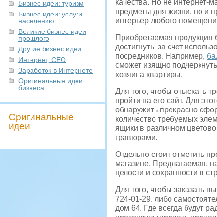
качества. Но не интернет-м
Бизнес идеи: туризм
предметы для жизни, но и 
Бизнес идеи: услуги
интерьер любого помещения
населению
Великие бизнес идеи
Приобретаемая продукция б
прошлого
достигнуть, за счет исполь
Другие бизнес идеи
посредников. Например,
ба
Интернет, СЕО
сможет изящно подчеркнуть
Заработок в Интернете
хозяина квартиры.
Оригинальные идеи
бизнеса
Для того, чтобы отыскать т
пройти на его сайт. Для эт
обнаружить прекрасно сфор
Оригинальные
количество требуемых элем
идеи
ящики в различном цветов
гравюрами.
Отдельно стоит отметить п
магазине. Предлагаемая, н
целости и сохранности в с
Для того, чтобы заказать в
724-01-29, либо самостояте
дом 64. Где всегда будут 