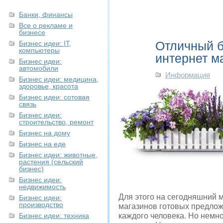
Банки, финансы
Все о рекламе и
бизнесе
Отличный б
Бизнес идеи: IT,
компьютеры
интернет м
Бизнес идеи:
автомобили
Информация
Бизнес идеи: медицина,
здоровье, красота
Бизнес идеи: сотовая
связь
Бизнес идеи:
строительство, ремонт
Бизнес на дому
Бизнес на еде
Бизнес идеи: животные,
растения (сельский
бизнес)
Бизнес идеи:
недвижимость
Для этого на сегодняшний 
Бизнес идеи:
производство
магазинов готовых предлож
Бизнес идеи: техника
каждого человека. Но немно