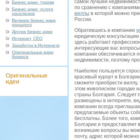
самой лучшей недвижимости
Бизнес идеи: туризм
по сравнению с компаниями
Бизнес идеи: услуги
виллы
в которой можно при
населению
России.
Великие бизнес идеи
прошлого
Обратившись в компанию
w
Другие бизнес идеи
юридическую консультацию
Интернет, СЕО
здесь работают профессион
Заработок в Интернете
интересующие вас вопросы.
Оригинальные идеи
компании обеспечивается 
бизнеса
недвижимости, поэтому про
Наиболее пользуется спро
Оригинальные
красивый курорт в Болгари
идеи
сможете приобрести виллу,
этом живописном городке и
страны Болгария. Следует 
размещены в интернете, ве
компании всегда приглашаю
предлагаемые объекты собс
бесплатны. Более того, ко
Болгарии и предоставляет 
возникшие вопросы вы може
почту, адрес которой можно