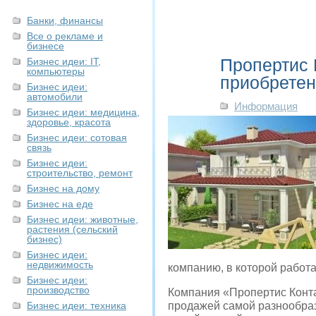
Банки, финансы
Все о рекламе и
бизнесе
Пропертис 
Бизнес идеи: IT,
компьютеры
приобретен
Бизнес идеи:
автомобили
Информация
Бизнес идеи: медицина,
здоровье, красота
Бизнес идеи: сотовая
связь
Бизнес идеи:
строительство, ремонт
Бизнес на дому
Бизнес на еде
Бизнес идеи: животные,
растения (сельский
бизнес)
Бизнес идеи:
недвижимость
компанию, в которой работ
Бизнес идеи:
производство
Компания «Пропертис Контак
Бизнес идеи: техника
продажей самой разнообра