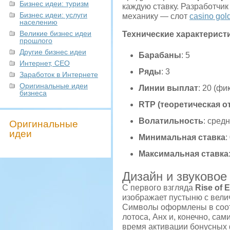
Бизнес идеи: туризм
каждую ставку. Разработчик
Бизнес идеи: услуги
механику — слот
casino gol
населению
Великие бизнес идеи
Технические характерист
прошлого
Другие бизнес идеи
Барабаны
: 5
Интернет, СЕО
Ряды
: 3
Заработок в Интернете
Оригинальные идеи
Линии выплат
: 20 (ф
бизнеса
RTP (теоретическая о
Волатильность
: сред
Оригинальные
идеи
Минимальная ставка
:
Максимальная ставка
Дизайн и звуково
С первого взгляда
Rise of 
изображает пустыню с вел
Символы оформлены в соотв
лотоса, Анх и, конечно, с
время активации бонусных 