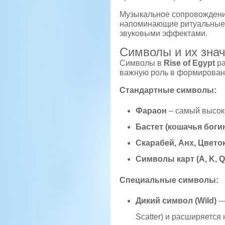
Музыкальное сопровождение
напоминающие ритуальные 
звуковыми эффектами.
Символы и их зна
Символы в
Rise of Egypt
ра
важную роль в формирован
Стандартные символы:
Фараон
– самый высо
Бастет (кошачья боги
Скарабей, Анх, Цвето
Символы карт (A, K, Q,
Специальные символы:
Дикий символ (Wild)
— 
Scatter) и расширяется 