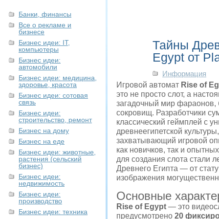
Банки, финансы
Все о рекламе и
бизнесе
Тайны Древ
Бизнес идеи: IT,
компьютеры
Egypt от Pl
Бизнес идеи:
автомобили
Информация
Бизнес идеи: медицина,
здоровье, красота
Игровой автомат
Rise of E
это не просто слот, а наст
Бизнес идеи: сотовая
связь
загадочный мир фараонов, 
сокровищ. Разработчики су
Бизнес идеи:
строительство, ремонт
классический геймплей с у
Бизнес на дому
древнеегипетской культуры
захватывающий игровой оп
Бизнес на еде
как новичков, так и опытны
Бизнес идеи: животные,
растения (сельский
для создания слота стали 
бизнес)
Древнего Египта — от стату
Бизнес идеи:
изображения могущественн
недвижимость
Основные характер
Бизнес идеи:
производство
Rise of Egypt
— это видеосл
Бизнес идеи: техника
предусмотрено
20 фиксир