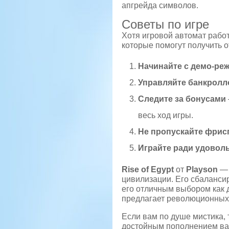
апгрейда символов.
Советы по игре
Хотя игровой автомат работ
которые помогут получить о
Начинайте с демо-ре
Управляйте банкрол
Следите за бонусами
весь ход игры.
Не пропускайте фри
Играйте ради удовол
Rise of Egypt
от
Playson
— 
цивилизации. Его сбаланси
его отличным выбором как д
предлагает революционных 
Если вам по душе мистика,
достойным пополнением ва