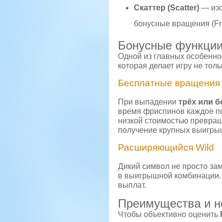
Скаттер (Scatter)
— изо
бонусные вращения (Fre
Бонусные функци
Одной из главных особенно
которая делает игру не тол
Бесплатные вращения (
При выпадении
трёх или б
время фриспинов каждое п
низкой стоимостью превращ
получение крупных выигры
Расширяющийся Wild
Дикий символ не просто за
в выигрышной комбинации.
выплат.
Преимущества и н
Чтобы объективно оценить