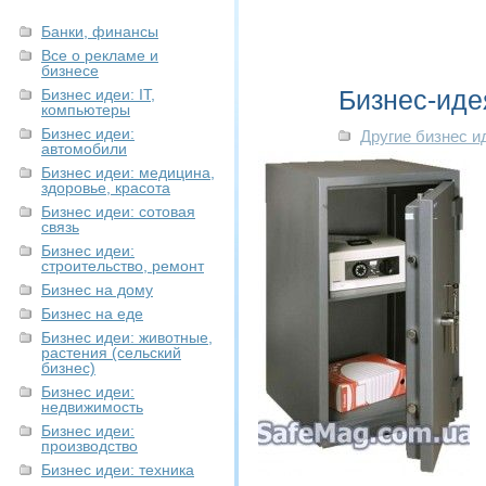
Банки, финансы
Все о рекламе и
бизнесе
Бизнес-иде
Бизнес идеи: IT,
компьютеры
Бизнес идеи:
Другие бизнес и
автомобили
Бизнес идеи: медицина,
здоровье, красота
Бизнес идеи: сотовая
связь
Бизнес идеи:
строительство, ремонт
Бизнес на дому
Бизнес на еде
Бизнес идеи: животные,
растения (сельский
бизнес)
Бизнес идеи:
недвижимость
Бизнес идеи:
производство
Бизнес идеи: техника