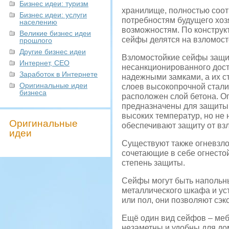
Бизнес идеи: туризм
хранилище, полностью соо
Бизнес идеи: услуги
потребностям будущего хоз
населению
возможностям. По констру
Великие бизнес идеи
сейфы делятся на взломост
прошлого
Другие бизнес идеи
Взломостойкие сейфы защи
Интернет, СЕО
несанкционированного дос
Заработок в Интернете
надежными замками, а их с
Оригинальные идеи
слоев высокопрочной стали
бизнеса
расположен слой бетона. О
предназначены для защиты
высоких температур, но не
Оригинальные
обеспечивают защиту от вз
идеи
Существуют также огневзл
сочетающие в себе огнесто
степень защиты.
Сейфы могут быть напольн
металлического шкафа и ус
или пол, они позволяют сэк
Ещё один вид сейфов – меб
незаметны и удобны для до