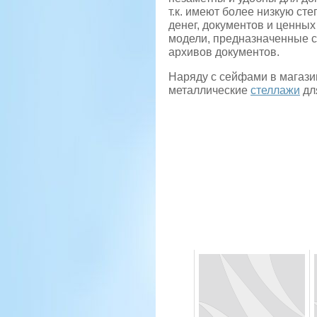
т.к. имеют более низкую ст
денег, документов и ценны
модели, предназначенные с
архивов документов.
Наряду с сейфами в магазин
металлические
стеллажи
дл