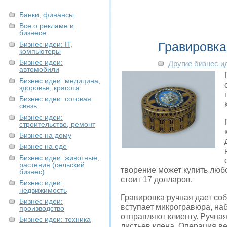
Банки, финансы
Все о рекламе и
бизнесе
Гравировка
Бизнес идеи: IT,
компьютеры
Бизнес идеи:
Другие бизнес и
автомобили
Бизнес идеи: медицина,
здоровье, красота
Бизнес идеи: сотовая
связь
Бизнес идеи:
строительство, ремонт
Бизнес на дому
Бизнес на еде
Бизнес идеи: животные,
растения (сельский
творение может купить люб
бизнес)
стоит 17 долларов.
Бизнес идеи:
недвижимость
Гравировка ручная дает соб
Бизнес идеи:
вступает микрогравюра, наб
производство
отправляют клиенту. Ручная
Бизнес идеи: техника
листьев клена. Операция ве