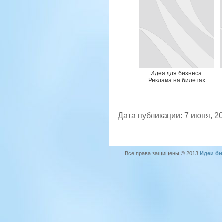
Идея для бизнеса.
Реклама на билетах
Дата публикации: 7 июня, 2
Все права защищены © 2013
Идеи би