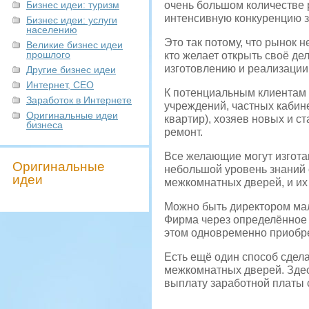
Бизнес идеи: туризм
очень большом количестве 
интенсивную конкуренцию з
Бизнес идеи: услуги
населению
Это так потому, что рынок 
Великие бизнес идеи
прошлого
кто желает открыть своё де
изготовлению и реализаци
Другие бизнес идеи
Интернет, СЕО
К потенциальным клиентам
Заработок в Интернете
учреждений, частных кабин
Оригинальные идеи
квартир), хозяев новых и с
бизнеса
ремонт.
Все желающие могут изгота
Оригинальные
небольшой уровень знаний 
идеи
межкомнатных дверей, и их
Можно быть директором мал
Фирма через определённое 
этом одновременно приобре
Есть ещё один способ сдел
межкомнатных дверей. Здес
выплату заработной платы 