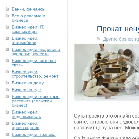
Банки, финансы
Все о рекламе и
бизнесе
Прокат не
Бизнес идеи: IT,
компьютеры
Бизнес идеи:
Другие бизнес и
автомобили
Бизнес идеи: медицина,
здоровье, красота
Бизнес идеи: сотовая
связь
Бизнес идеи:
строительство, ремонт
Бизнес на дому
Бизнес на еде
Бизнес идеи: животные,
растения (сельский
бизнес)
Бизнес идеи:
Суть проекта это онлайн с
недвижимость
сайте, которые они с удово
Бизнес идеи:
производство
назначит цену за нее. Можн
Бизнес идеи: техника
Сайт имеет функции для об