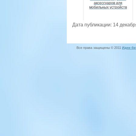
аксессуаров для
мобильных устройств
Дата публикации: 14 декабр
Все права защищены © 2011
Идеи би