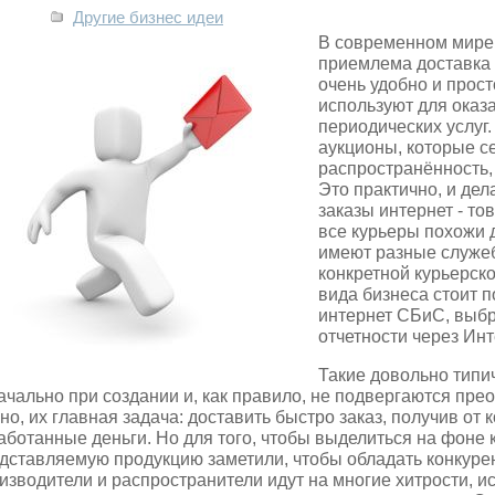
Другие бизнес идеи
В современном мире
приемлема доставка 
очень удобно и прос
используют для оказ
периодических услуг.
аукционы, которые с
распространённость, 
Это практично, и де
заказы интернет - то
все курьеры похожи д
имеют разные служе
конкретной курьерско
вида бизнеса стоит п
интернет СБиС, выбр
отчетности через Инте
Такие довольно типи
ачально при создании и, как правило, не подвергаются пре
но, их главная задача: доставить быстро заказ, получив от 
аботанные деньги. Но для того, чтобы выделиться на фоне к
дставляемую продукцию заметили, чтобы обладать конкур
изводители и распространители идут на многие хитрости, 