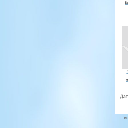
К
м
Дат
Вс