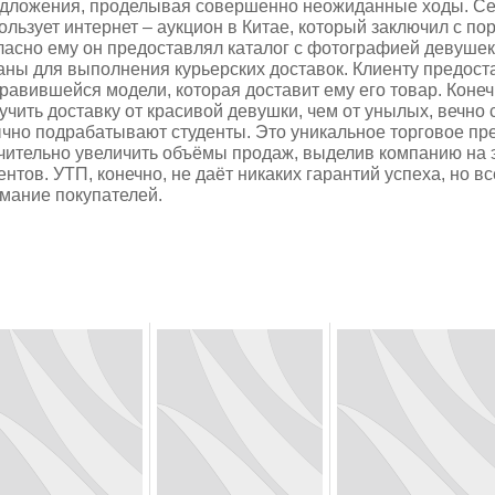
дложения, проделывая совершенно неожиданные ходы. Се
ользует интернет – аукцион в Китае, который заключил с пор
ласно ему он предоставлял каталог с фотографией девушек
аны для выполнения курьерских доставок. Клиенту предос
равившейся модели, которая доставит ему его товар. Конеч
учить доставку от красивой девушки, чем от унылых, вечн
чно подрабатывают студенты. Это уникальное торговое п
чительно увеличить объёмы продаж, выделив компанию на 
ентов. УТП, конечно, не даёт никаких гарантий успеха, но в
мание покупателей.