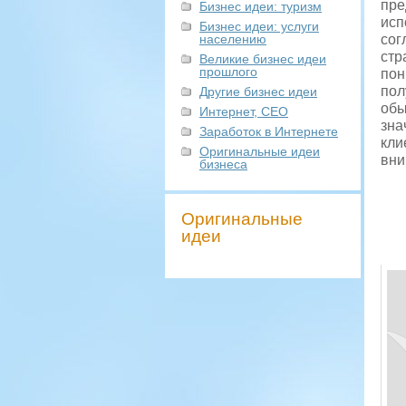
пре
Бизнес идеи: туризм
исп
Бизнес идеи: услуги
населению
сог
стр
Великие бизнес идеи
прошлого
пон
пол
Другие бизнес идеи
обы
Интернет, СЕО
зна
Заработок в Интернете
кли
Оригинальные идеи
вни
бизнеса
Оригинальные
идеи