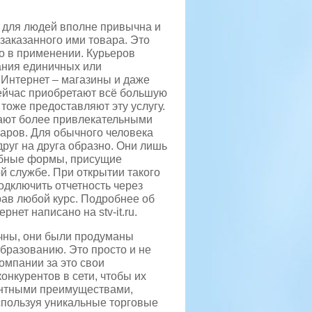
 для людей вполне привычна и
заказанного ими товара. Это
то в применении. Курьеров
ания единичных или
 Интернет – магазины и даже
ейчас приобретают
всё большую
тоже предоставляют эту услугу.
лают более привлекательными
варов. Для обычного человека
руг на друга образно. Они лишь
бные формы, присущие
й службе. При открытии такого
одключить отчетность через
ав любой курс. Подробнее об
рнет написано на stv-it.ru.
чны, они были продуманы
образованию. Это просто и не
компании за это свои
онкурентов в сети, чтобы их
ентными преимуществами,
используя уникальные торговые