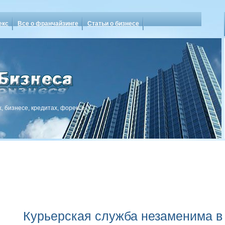
екс
Все о франчайзинге
Статьи о бизнесе
, бизнесе, кредитах, форексе
Курьерская служба незаменима в