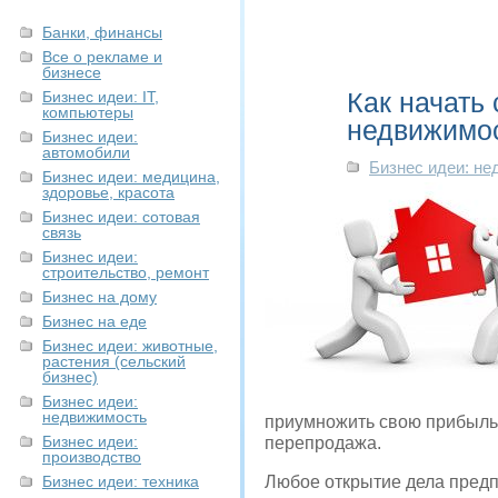
Банки, финансы
Все о рекламе и
бизнесе
Как начать
Бизнес идеи: IT,
компьютеры
недвижимо
Бизнес идеи:
автомобили
Бизнес идеи: н
Бизнес идеи: медицина,
здоровье, красота
Бизнес идеи: сотовая
связь
Бизнес идеи:
строительство, ремонт
Бизнес на дому
Бизнес на еде
Бизнес идеи: животные,
растения (сельский
бизнес)
Бизнес идеи:
недвижимость
приумножить свою прибыль
Бизнес идеи:
перепродажа.
производство
Бизнес идеи: техника
Любое открытие дела предп