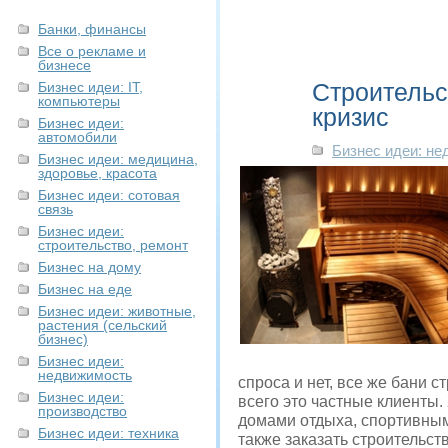
Банки, финансы
Все о рекламе и
бизнесе
Строительс
Бизнес идеи: IT,
компьютеры
кризис
Бизнес идеи:
автомобили
Бизнес идеи: н
Бизнес идеи: медицина,
здоровье, красота
Бизнес идеи: сотовая
связь
Бизнес идеи:
строительство, ремонт
Бизнес на дому
Бизнес на еде
Бизнес идеи: животные,
растения (сельский
бизнес)
Бизнес идеи:
недвижимость
спроса и нет, все же бани с
Бизнес идеи:
всего это частные клиенты
производство
домами отдыха, спортивным
Бизнес идеи: техника
также заказать строительст