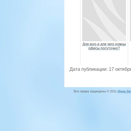
Для кого и для чего нужны
офисы посуточно?
Дата публикации: 17 октябр
Все права защищены © 2011
Идеи би