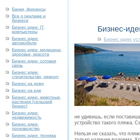
Банки, финансы
Все о рекламе и
бизнесе
Бизнес-иде
Бизнес идеи: IT,
компьютеры
Бизнес идеи:
Бизнес идеи: ус
автомобили
Бизнес идеи: медицина,
здоровье, красота
Бизнес идеи: сотовая
связь
Бизнес идеи:
строительство, ремонт
Бизнес на дому
Бизнес на еде
Бизнес идеи: животные,
растения (сельский
бизнес)
Бизнес идеи:
не удивишь, если поставиш
недвижимость
устройство такого пляжа. С
Бизнес идеи:
производство
Нельзя не сказать, что пля
Бизнес идеи: техника
только наличие водоема. Хо