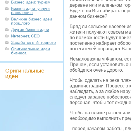
Бизнес идеи: туризм
деревне или маленьком горо
Бизнес идеи: услуги
Будете ли Вы набирать опр
населению
данном бизнесе?
Великие бизнес идеи
прошлого
Вряд ли сельское население
Другие бизнес идеи
жители получают совсем ма
Интернет, СЕО
по возможности будут приез
Заработок в Интернете
постепенно набирает оборот
посетителей оправдает Ваш
Оригинальные идеи
бизнеса
Немаловажным Фактом, есть
Причем, если установить оч
Оригинальные
обойдется очень дорого.
идеи
Чтобы сделать на реке пляж
администрации. Процесс это
наблюдать, а за любое нар
следует заранее побеспокои
персонал, чтобы тот ежедн
Чтобы на пляже разрешили 
необходимо выполнить пре
- перед началом работы, п