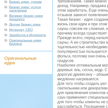
требованиям. Также можно 
Бизнес идеи: туризм
доход. Например, продажа 
Бизнес идеи: услуги
этом заработать. Еще очень
населению
отзывов зависит появление
Великие бизнес идеи
прошлого
Такая бизнес - идея создан
жизнь свои идеи и при этом
Другие бизнес идеи
сауны совсем не сложная, 
Интернет, СЕО
прочему всегда существует 
Заработок в Интернете
Прежде всего, перед начал
Оригинальные идеи
сауны. А ее строительство 
бизнеса
тщательностью необходимо 
популярностью пользуются с
фольга, поэтому они очень
Оригинальные
градусов.
идеи
Наиболее оптимальным мат
деревья: ель, сосна, кедр.
дорогую древесину – абаши,
медленно нагревается.
Для того чтобы создать ую
светильники или декоратив
для привлечения клиентов 
саун применяют специальн
для того чтобы клиенты не
расслабиться. Посещение с