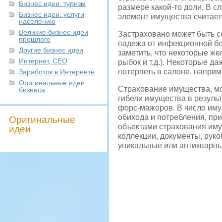
Бизнес идеи: туризм
размере какой-то доли. В с
Бизнес идеи: услуги
элемент имущества считает
населению
Великие бизнес идеи
Застраховано может быть се
прошлого
падежа от инфекционной бо
Другие бизнес идеи
заметить, что некоторые же
Интернет, СЕО
рыбок и т.д.). Некоторые да
потерпеть в салоне, наприм
Заработок в Интернете
Оригинальные идеи
Страхование имущества, мо
бизнеса
гибели имущества в результ
форс-мажоров. В число им
обихода и потребления, пр
Оригинальные
объектами страхования иму
идеи
коллекции, документы, рук
уникальные или антикварные