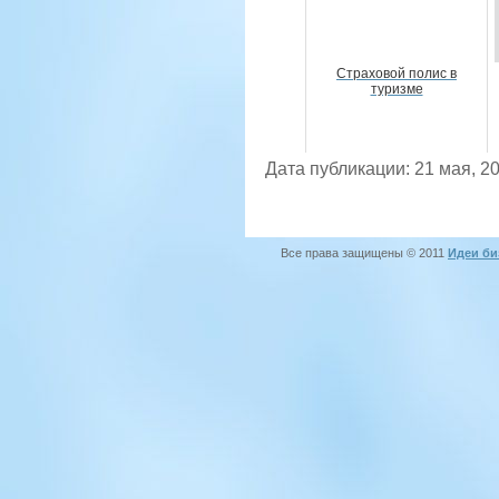
Страховой полис в
туризме
Дата публикации: 21 мая, 2
Все права защищены © 2011
Идеи би