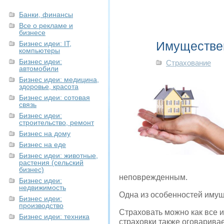
Банки, финансы
Все о рекламе и
бизнесе
Имуществе
Бизнес идеи: IT,
компьютеры
Бизнес идеи:
Страхование
автомобили
Бизнес идеи: медицина,
здоровье, красота
Бизнес идеи: сотовая
связь
Бизнес идеи:
строительство, ремонт
Бизнес на дому
Бизнес на еде
Бизнес идеи: животные,
растения (сельский
бизнес)
неповрежденным.
Бизнес идеи:
недвижимость
Одна из особенностей имуще
Бизнес идеи:
производство
Страховать можно как все и
Бизнес идеи: техника
страховки также оговаривае