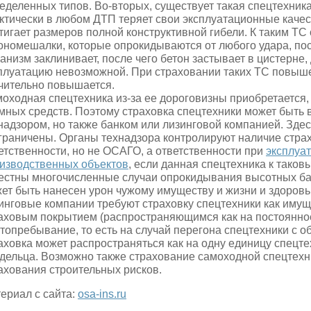
еделенных типов. Во-вторых, существует такая спецтехника
ктически в любом ДТП теряет свои эксплуатационные каче
тигает размеров полной конструктивной гибели. К таким ТС
ономешалки, которые опрокидываются от любого удара, п
анизм заклинивает, после чего бетон застывает в цистерне
плуатацию невозможной. При страховании таких ТС повыше
чительно повышается.
оходная спецтехника из-за ее дороговизны приобретается,
мных средств. Поэтому страховка спецтехники может быть 
надзором, но также банком или лизинговой компанией. Здес
граничены. Органы технадзора контролируют наличие стра
етственности, но не ОСАГО, а ответственности при
эксплуа
изводственных объектов
, если данная спецтехника к таков
естны многочисленные случаи опрокидывания высотных ба
ет быть нанесен урон чужому имуществу и жизни и здоровь
инговые компании требуют страховку спецтехники как иму
аховым покрытием (распространяющимся как на постоянное
топребывание, то есть на случай перегона спецтехники с об
аховка может распространяться как на одну единицу спецте
дельца. Возможно также страхование самоходной спецтехн
ахования строительных рисков.
ериал с сайта:
osa-ins.ru