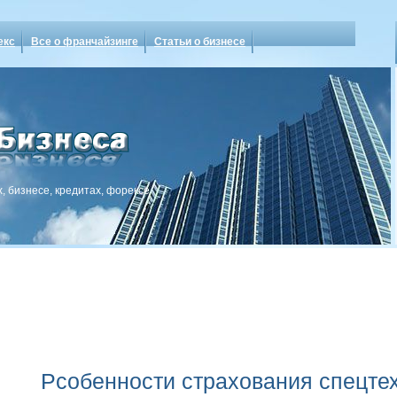
екс
Все о франчайзинге
Статьи о бизнесе
, бизнесе, кредитах, форексе
Рсобенности страхования спецте