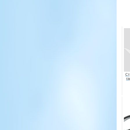
Ст
га