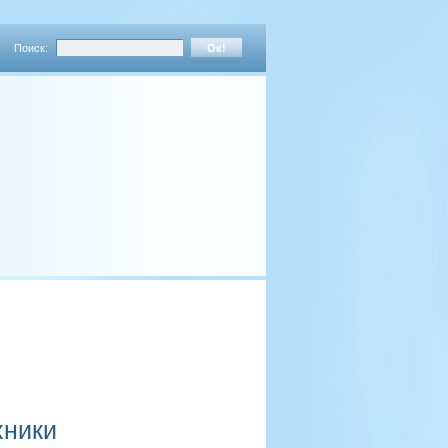
Поиск:
хники