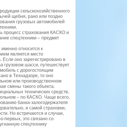
родукции сельскохозяйственного
бычей щебня, рано или поздно
хования грузовых автомобилей
техники.
ь процесс страхования КАСКО и
ание спецтехники – предмет
о именно относится к
рием является место
. Если оно зарегистрировано в
на грузовом шасси, путешествует
томобиль с дорогостоящим
но в Технадзоре, то оно
льном или производственном
чае смены такого объекта.
ециальных технических средств,
ольном – по КАСКО. Чаще всего,
ебованию банка-залогодержателя
довательно, и самой страховки,
сти. Но встречаются и случаи,
о-первых, это связано со
 угнанную спецтехнику