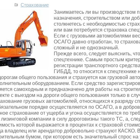
Страхование
Занимаетесь ли вы производством п
назначения, строительством или до
столкнетесь с необходимостью стра
или вам потребуется страховка спец
Если с грузовыми автомобилями
вес
ОСАГО давно отработан, то страхов
сложный и не однозначный.
Прежде всего, следует выяснить, чт
спецтехнике. Самым простым крите
регистрации транспортного средства
ГИБДД, то относится к спецтехнике 
дорогам общего пользования и страхуется как грузовой ав
олнительным оборудованием. Если средство зарегистрирова
яется самоходным и предназначено для работы на строите
екте с выездом на дороги общего пользования только в слу
ахование грузовых автомобилей, относящихся к разряду сп
бязательном порядке осуществляется по ОСАГО, а в добров
ное страхование от ущерба и угона осуществляется по тр
 лизинговой компании в силу дороговизны такого ТС, а, сле
имость которой выражается в процентах к страховой стоимо
да владелец или арендатор добровольно страхуют КАСКО. В
оительным бумом, при котором есть значительный спрос на