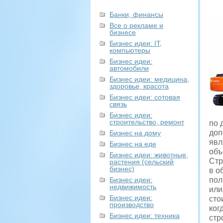
Банки, финансы
Все о рекламе и
бизнесе
Бизнес идеи: IT,
компьютеры
Бизнес идеи:
автомобили
Бизнес идеи: медицина,
здоровье, красота
Бизнес идеи: сотовая
связь
Бизнес идеи:
строительство, ремонт
по 
доп
Бизнес на дому
явл
Бизнес на еде
объ
Бизнес идеи: животные,
Стр
растения (сельский
бизнес)
в о
Бизнес идеи:
пол
недвижимость
или
Бизнес идеи:
сто
производство
ког
Бизнес идеи: техника
стр