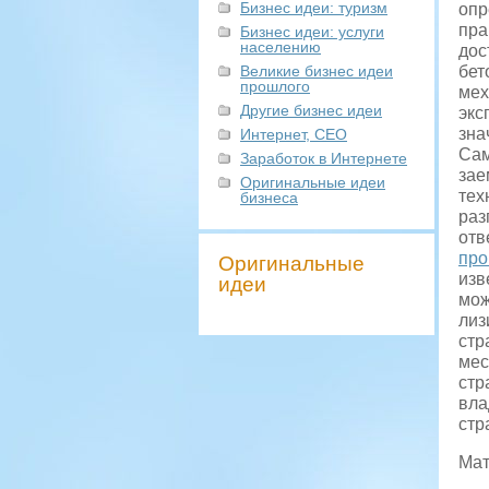
Бизнес идеи: туризм
опр
пра
Бизнес идеи: услуги
населению
дос
Великие бизнес идеи
бет
прошлого
мех
Другие бизнес идеи
экс
зна
Интернет, СЕО
Сам
Заработок в Интернете
зае
Оригинальные идеи
тех
бизнеса
раз
отв
про
Оригинальные
изв
идеи
мож
лиз
стр
мес
стр
вла
стр
Мат