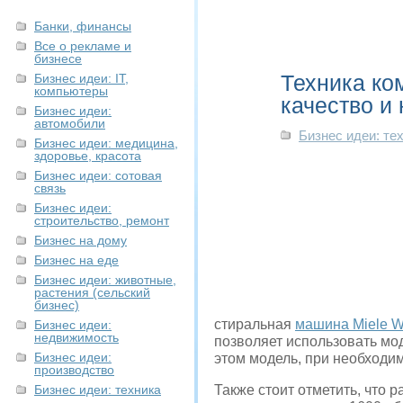
Банки, финансы
Все о рекламе и
бизнесе
Техника ко
Бизнес идеи: IT,
компьютеры
качество и
Бизнес идеи:
автомобили
Бизнес идеи: те
Бизнес идеи: медицина,
здоровье, красота
Бизнес идеи: сотовая
связь
Бизнес идеи:
строительство, ремонт
Бизнес на дому
Бизнес на еде
Бизнес идеи: животные,
растения (сельский
бизнес)
стиральная
машина Miele W
Бизнес идеи:
недвижимость
позволяет использовать мод
Бизнес идеи:
этом модель, при необходим
производство
Бизнес идеи: техника
Также стоит отметить, что