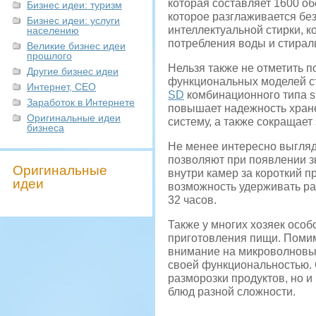
которая составляет 1600 об
Бизнес идеи: туризм
которое разглаживается без
Бизнес идеи: услуги
интеллектуальной стирки, 
населению
потребления воды и стирал
Великие бизнес идеи
прошлого
Нельзя также не отметить 
Другие бизнес идеи
функциональных моделей с
Интернет, СЕО
SD
комбинационного типа si
Заработок в Интернете
повышает надежность хране
Оригинальные идеи
систему, а также сокращае
бизнеса
Не менее интересно выгляд
позволяют при появлении з
Оригинальные
внутри камер за короткий п
идеи
возможность удерживать ра
32 часов.
Также у многих хозяек осо
приготовления пищи. Помим
внимание на микроволнов
своей функциональностью. 
разморозки продуктов, но 
блюд разной сложности.