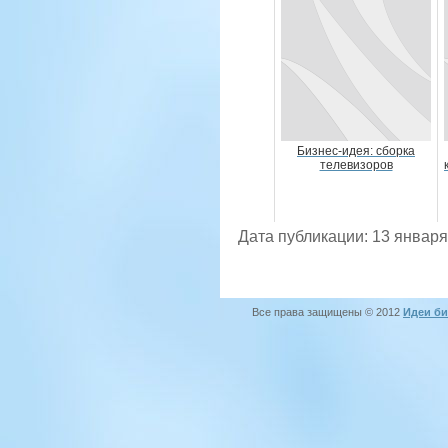
Бизнес-идея: сборка
телевизоров
Дата публикации: 13 января
Все права защищены © 2012
Идеи би