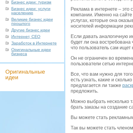
Бизнес идеи: туризм
Бизнес идеи: услуги
Реклама в интернете – это
населению
компании. Именно на сайте
Великие бизнес идеи
услугах, которые она оказы
прошлого
носителей информации рекл
Другие бизнес идеи
Если давать аналогичную ин
Интернет, СЕО
будет ли она востребована ч
Заработок в Интернете
что пользователь сам ище
Оригинальные идеи
бизнеса
Он не ограничен во времени
пользователи сетью интерн
Оригинальные
Все, что вам нужно для того
идеи
есть узнать, какие и скольк
предлагается ли также
раск
предложить.
Можно выбрать несколько та
брать заказы на создание с
Вы можете стать рекламным
Так вы можете стать членом