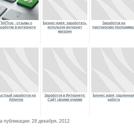
TellTrue - отзывы о
Бизнес-идея: заработать,
Заработок на
аработке в интернете
используя интернет
партнерских программа
магазин
ыстрый заработок на
Заработок в Интернете:
Бизнес идея: удаленна
Adsense
Сайт своими руками
работа
а публикации: 28 декабря, 2012