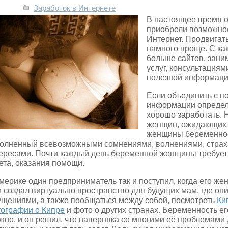
Заработок в Интернете
В настоящее время 
приобрели возможнос
Интернет. Продвигат
намного проще. С ка
больше сайтов, зани
услуг, консультациями
полезной информаци
Если объединить с п
информации определ
хорошо заработать. 
женщин, ожидающих 
женщины беременнос
олненный всевозможными сомнениями, волнениями, страх
ересами. Почти каждый день беременной женщины требует
ета, оказания помощи.
мерике один предприниматель так и поступил, когда его же
и создал виртуально пространство для будущих мам, где он
щениями, а также пообщаться между собой, посмотреть
Ки
ографии о Кипре
и фото о других странах. Беременность е
жно, и он решил, что наверняка со многими её проблемами