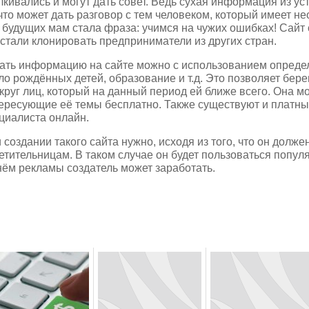
лкивались и могут дать совет. Ведь сухая информация из ус
 что может дать разговор с тем человеком, который имеет н
 будущих мам стала фраза: учимся на чужих ошибках! Сайт 
 стали клонировать предприниматели из других стран.
ать информацию на сайте можно с использованием определ
ло рождённых детей, образование и т.д. Это позволяет бе
 круг лиц, который на данный период ей ближе всего. Она м
ересующие её темы бесплатно. Также существуют и платны
циалиста онлайн.
 создании такого сайта нужно, исходя из того, что он дол
етительницам. В таком случае он будет пользоваться попул
нём рекламы создатель может заработать.