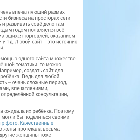
очень впечатляющий размах
ти бизнеса на просторах сети
ь
и развивать совё дело там
ждым годом появляется всё
мающихся торговлей, оказанием
 и т.д. Любой сайт – это источник
и.
омощью одного сайта множество
ённой тематики, то можно
Например, создать сайт для
ребёнка. Ведь для любой
ть – очень сложные период,
ами, впечатлениями,
 определённой консультации,
на ожидала их ребёнка. Поэтому
и могли бы поделиться своими
пр фото. Качественные
го жены протекала весьма
 другие женщины тоже