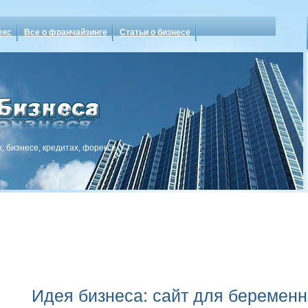
екс
Все о франчайзинге
Статьи о бизнесе
, бизнесе, кредитах, форексе
Идея бизнеса: сайт для беремен