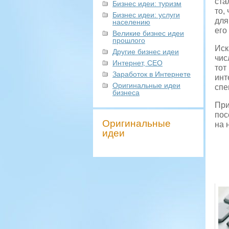
ста
Бизнес идеи: туризм
то,
Бизнес идеи: услуги
для
населению
его
Великие бизнес идеи
прошлого
Иск
Другие бизнес идеи
чис
Интернет, СЕО
тот
Заработок в Интернете
инт
Оригинальные идеи
спе
бизнеса
При
пос
Оригинальные
на 
идеи