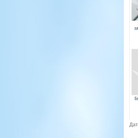
з
Б
Дат