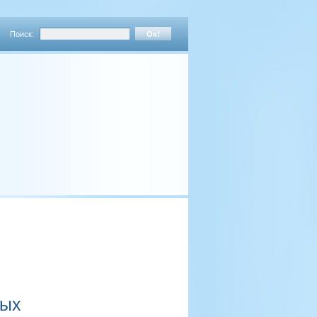
Поиск:
ных