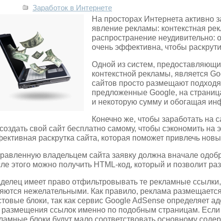
Заработок в Интернете
На просторах Интернета активно 
явление рекламы: контекстная рек
распространение неудивительно: 
очень эффективна, чтобы раскрутит
Одной из систем, предоставляющи
контекстной рекламы, является G
сайтов просто размещают подходя
предложенные Google, на страница
и некоторую сумму и обогащая ин
Конечно же, чтобы заработать на с
 создать свой сайт бесплатно самому, чтобы сэкономить на
ективная раскрутка сайта, которая поможет привлечь новых
равленную владельцем сайта заявку должна вначале одобр
ле этого можно получить HTML-код, который и позволит раз
делец имеет право отфильтровывать те рекламные ссылки, 
яются нежелательными. Как правило, реклама размещается
стовые блоки, так как сервис Google AdSense определяет 
 размещения ссылок именно по подобным страницам. Если н
ламные блоки будут мало соответствовать основному содер