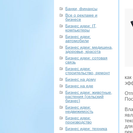
Банки, финансы
Все о рекламе и
бизнесе
Бизнес идеи: IT,
компьютеры
Бизнес идеи:
автомобили
Бизнес идеи: медицина,
здоровье, красота
Бизнес идеи: сотовая
связь
Бизнес идеи:
строительство, ремонт
как
Бизнес на дому
эфф
Бизнес на еде
Бизнес идеи: животные,
Отп
растения (сельский
Пос
бизнес)
Бизнес идеи:
Вла
недвижимость
явл
Бизнес идеи:
тек
производство
для
Бизнес идеи: техника
рек