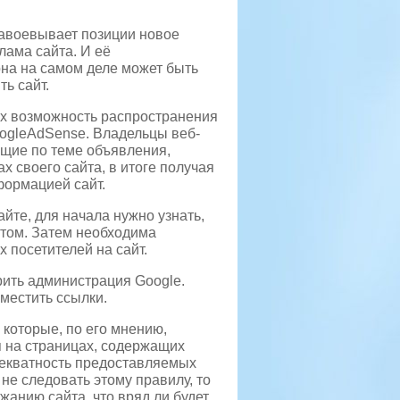
завоевывает позиции новое
лама сайта. И её
она на самом деле может быть
ь сайт.
х возможность распространения
oogleAdSense. Владельцы веб-
щие по теме объявления,
х своего сайта, в итоге получая
формацией сайт.
айте, для начала нужно узнать,
 этом. Затем необходима
 посетителей на сайт.
ить администрация Google.
местить ссылки.
которые, по его мнению,
 на страницах, содержащих
адекватность предоставляемых
е следовать этому правилу, то
жанию сайта, что вряд ли будет