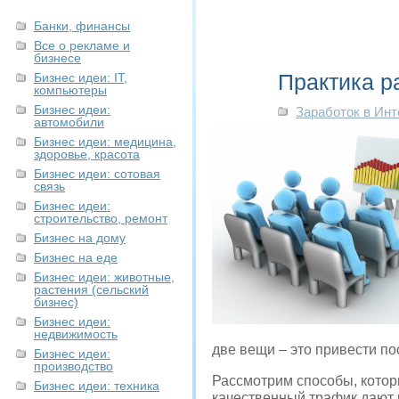
Банки, финансы
Все о рекламе и
бизнесе
Практика р
Бизнес идеи: IT,
компьютеры
Бизнес идеи:
Заработок в Инт
автомобили
Бизнес идеи: медицина,
здоровье, красота
Бизнес идеи: сотовая
связь
Бизнес идеи:
строительство, ремонт
Бизнес на дому
Бизнес на еде
Бизнес идеи: животные,
растения (сельский
бизнес)
Бизнес идеи:
недвижимость
две вещи – это привести по
Бизнес идеи:
производство
Рассмотрим способы, которы
Бизнес идеи: техника
качественный трафик дают 