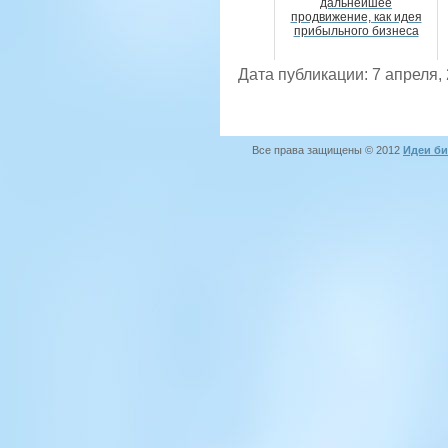
дальнейшее
продвижение, как идея
прибыльного бизнеса
Дата публикации: 7 апреля,
Все права защищены © 2012
Идеи би