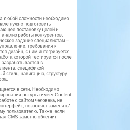
са любой сложности необходимо
чале нужно подготовить
чающее постановку целей и
 анализ работы конкурентов.
ческое задание специалистам –
 управление, требования к
ся дизайн, с ним интегрируется
абота которой тестируется после
н разрабатывается в
клиента, спецификой
 стиль, навигацию, структуру,
ора.
щается в сети. Необходимо
ирования ресурса имеет Content
аботе с сайтом человека, не
интерфейс, позволяет заменять/
ому пользователю. Также если
ная CMS заметно облегчит