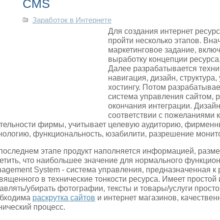
CMS
Заработок в Интернете
Для создания интернет ресур
пройти несколько этапов. Вна
маркетинговое задание, вклю
выработку концепции ресурса,
Далее разрабатывается техни
навигация, дизайн, структура,
хостингу.
Потом разрабатывает
система управления сайтом, р
окончания интеграции. Дизай
соответствии с пожеланиями 
тельности фирмы, учитывает целевую аудиторию, фирменный
нологию, функциональность, юзабилити, разрешение монит
последнем этапе продукт наполняется информацией, разме
етить, что наибольшее значение для нормального функцион
agement System - система управления, предназначенная к р
вященного в технические тонкости ресурса. Имеет простой 
авлять/убирать фотографии, тексты и товары/услуги прост
обходима
раскрутка сайтов
и интернет магазинов, качествен
нический процесс.