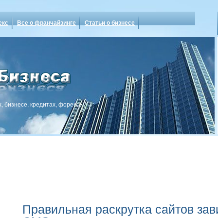
екс
Все о франчайзинге
Статьи о бизнесе
, бизнесе, кредитах, форексе
Правильная раскрутка сайтов зави