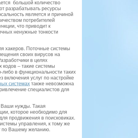
ается большой количество
яют разрабатывать ресурсы
рсальность является и причиной
личеством потребителей
кции, что приводит к
ичных ненужные тонкости
ля хакеров. Поточные системы
мещения своих вирусов на
Разработчики в целях
 кодов – такие системы
-либо в функциональности таких
 включения услуг по настройке
вых системах
также невозможна
привлечение специалистов для
д Ваши нужды. Такая
ции, которое необходимо для
для продвижения в поисковиках.
системы управления, к тому же
т по Вашему желанию.