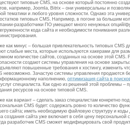
ествуют типовые CMS, на основе который постоянно созд
тов, например, Joomla, Bitrix – они универсальны и позвол
ой тематики и любого уровня сложности. Однако эта униве
остатков типовых CMS. Например, в погоне за большим ко
пании-разработчики ПО умещают много ненужных опций/фун
егруженности кода сайта и необходимости понимания разл
инистрирования.
же как минус – большая привлекательность типовых CMS д
ют слабые места, которые используются хакерами для раз
омном количестве сайтов, созданных на основе этой CMS. 
опасности создают системы управления на основе закрытых
дъявляют повышенные требования к хостингу, изменить что
 невозможно. Зачастую системы управления продаются без
нформационному наполнению,
оптимизация сайта в поиско
 услуг специалиста. Как одно из решений этой проблемы – 
дания ресурсов на основе типовой CMS.
же как вариант – сделать заказ специалистам конкретно по
сональная CMS будет: содержать ровно то количество функ
его сайта; иметь необходимую файловую структуру и коды 
а создания сайта уже включает в себя цену персональной 
гда разработчик CMS сможет модифицировать свой продук