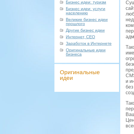
Бизнес идеи: туризм
Сущ
сай
Бизнес идеи: услуги
населению
люб
Великие бизнес идеи
нед
прошлого
ком
Другие бизнес идеи
пер
адм
Интернет, СЕО
Заработок в Интернете
Так
Оригинальные идеи
име
бизнеса
огр
без
пре
Оригинальные
CMS
идеи
и и
без
соз
Так
пер
Ваш
Цен
все