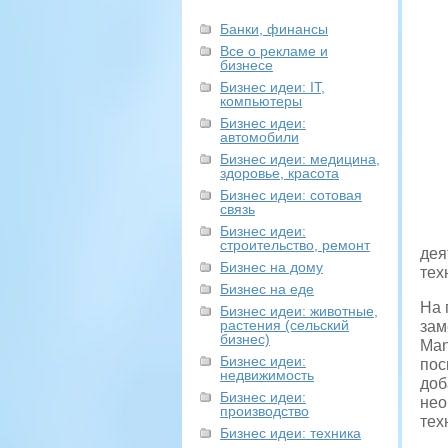
Банки, финансы
Все о рекламе и
бизнесе
Бизнес идеи: IT,
компьютеры
Бизнес идеи:
автомобили
Бизнес идеи: медицина,
здоровье, красота
Бизнес идеи: сотовая
связь
Бизнес идеи:
строительство, ремонт
дея
Бизнес на дому
тех
Бизнес на еде
На 
Бизнес идеи: животные,
растения (сельский
зам
бизнес)
Man
Бизнес идеи:
пос
недвижимость
доб
Бизнес идеи:
не
производство
тех
Бизнес идеи: техника