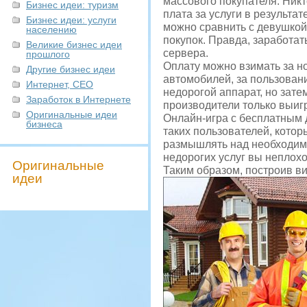
массового покупателя. Ник
Бизнес идеи: туризм
плата за услуги в результа
Бизнес идеи: услуги
можно сравнить с девушкой
населению
покупок. Правда, заработа
Великие бизнес идеи
сервера.
прошлого
Оплату можно взимать за н
Другие бизнес идеи
автомобилей, за пользовани
Интернет, СЕО
недорогой аппарат, но зате
Заработок в Интернете
производители только выиг
Оригинальные идеи
Онлайн-игра с бесплатным 
бизнеса
таких пользователей, котор
размышлять над необходимо
недорогих услуг вы неплохо
Оригинальные
Таким образом, построив в
идеи