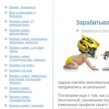
Банки, финансы
Все о рекламе и
бизнесе
Зарабатыв
Бизнес идеи: IT,
компьютеры
Бизнес идеи:
Заработок в Инт
автомобили
Бизнес идеи: медицина,
здоровье, красота
Бизнес идеи: сотовая
связь
Бизнес идеи:
строительство, ремонт
Бизнес на дому
Бизнес на еде
Бизнес идеи: животные,
растения (сельский
задача извлечь максимальн
бизнес)
продавались за реальные.
Бизнес идеи:
недвижимость
Поговорим еще о том, как з
Бизнес идеи:
производство
бесплатный, скачивание игр
изменение профиля своего
Бизнес идеи: техника