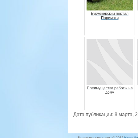
Букмекерский портал
Париматч
Преимущества работы на
дому
Дата публикации: 8 марта, 
Все права защищены © 2012
Идеи би