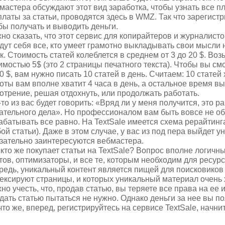
мастера обсуждают этот вид заработка, чтобы узнать все п
латы за статьи, проводятся здесь в WMZ. Так что зарегист
бы получать и выводить деньги.
но сказать, что этот сервис для копирайтеров и журналисто
дут себя все, кто умеет грамотно выкладывать свои мысли 
к. Стоимость статей колеблется в среднем от 3 до 20 $. Возь
имостью 5$ (это 2 страницы печатного текста). Чтобы вы см
0 $, вам нужно писать 10 статей в день. Считаем: 10 статей 
оты вам вполне хватит 4 часа в день, а остальное время вы
отрение, решая отдохнуть, или продолжать работать.
-то из вас будет говорить: «Вряд ли у меня получится, это
ательного дела». Но профессионалом вам быть вовсе не о
абатывать все равно. На TextSale имеется схема рерайтин
ой статьи). Даже в этом случае, у вас из под пера выйдет 
зательно заинтересуются вебмастера.
 кто же покупает статьи на TextSale? Вопрос вполне логичн
тов, оптимизаторы, и все те, которым необходим для ресурс
редь, уникальный контент является пищей для поисковиков Г
ексируют страницы, и которых уникальный материал очень
но учесть, что, продав статью, вы теряете все права на ее 
дать статью пытаться не нужно. Однако деньги за нее вы по
что же, вперед, регистрируйтесь на сервисе TextSale, начни