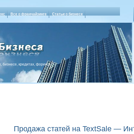
екс
Все о франчайзинге
Статьи о бизнесе
, бизнесе, кредитах, форексе
Продажа статей на TextSale — Ин