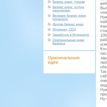
Бизнес идеи: туризм
веб
Бизнес идеи: услуги
Вып
населению
что
Великие бизнес идеи
Нуж
прошлого
най
Другие бизнес идеи
язы
Интернет, СЕО
сто
Заработок в Интернете
100
раб
Оригинальные идеи
бизнеса
усм
Кто
пис
Оригинальные
зар
идеи
люб
обя
Так
сай
оче
инд
Нуж
про
Ну 