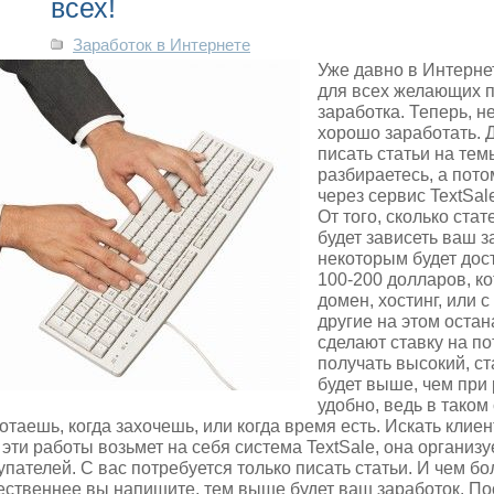
всех!
Заработок в Интернете
Уже давно в Интерне
для всех желающих п
заработка. Теперь, н
хорошо заработать. 
писать статьи на тем
разбираетесь, а пото
через сервис TextSal
От того, сколько ста
будет зависеть ваш з
некоторым будет дос
100-200 долларов, ко
домен, хостинг, или 
другие на этом остан
сделают ставку на по
получать высокий, с
будет выше, чем при 
удобно, ведь в таком
отаешь, когда захочешь, или когда время есть. Искать клиен
 эти работы возьмет на себя система TextSale, она организу
упателей. С вас потребуется только писать статьи. И чем бо
ественнее вы напишите, тем выше будет ваш заработок. По