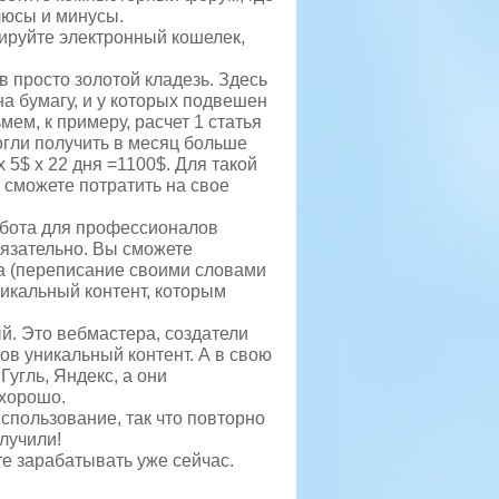
люсы и минусы.
рируйте электронный кошелек,
в просто золотой кладезь. Здесь
на бумагу, и у которых подвешен
мем, к примеру, расчет 1 статья
огли получить в месяц больше
х 5$ х 22 дня =1100$. Для такой
 сможете потратить на свое
 работа для профессионалов
бязательно. Вы сможете
га (переписание своими словами
уникальный контент, которым
ый. Это вебмастера, создатели
ов уникальный контент. А в свою
угль, Яндекс, а они
 хорошо.
использование, так что повторно
лучили!
те зарабатывать уже сейчас.