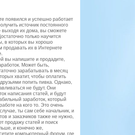
те появился и успешно работает
олучить источник постоянного
е выходя их дома, вы сможете
Достаточно только научится
ы, в которых вы хорошо
м продавать их в Интернете
e.
тей вы напишите и продадите,
аработок. Может быть,
таточно зарабатывать в месяц
торых хватит, чтобы оплатить
с друзьями попить пивка. Однако,
авливаться не будут. Они
ток написания статей, и будут
табильный заработок, который
работе на кого то. Это очень
 случае, ты сам себе начальник, и
тов и заказчиков также не нужно,
ет продажу статей и поиск
льше, и конечно же,
сетите компьютерный форум, где