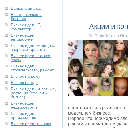
Банки, финансы
Все о рекламе и
бизнесе
Акции и ко
Бизнес идеи: IT,
компьютеры
Бизнес идеи:
Заработок в Инт
автомобили
Бизнес идеи: медицина,
здоровье, красота
Бизнес идеи: сотовая
связь
Бизнес идеи:
строительство, ремонт
Бизнес на дому
Бизнес на еде
Бизнес идеи: животные,
растения (сельский
бизнес)
Бизнес идеи:
недвижимость
превратиться в реальность,
модельном бизнесе.
Бизнес идеи:
производство
Первое что необходимо сде
Бизнес идеи: техника
рекламы в печатных издания