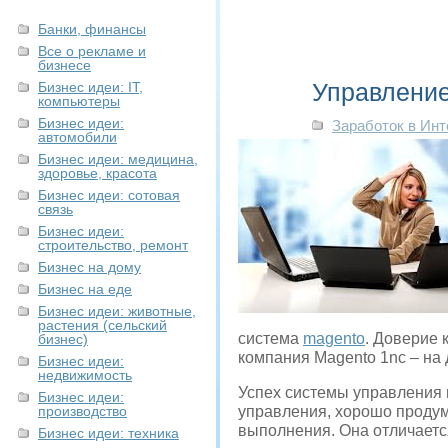
Банки, финансы
Все о рекламе и
бизнесе
Управление
Бизнес идеи: IT,
компьютеры
Бизнес идеи:
Заработок в Инт
автомобили
Бизнес идеи: медицина,
здоровье, красота
Бизнес идеи: сотовая
связь
Бизнес идеи:
строительство, ремонт
Бизнес на дому
Бизнес на еде
Бизнес идеи: животные,
растения (сельский
система
magento
. Доверие 
бизнес)
компания Magento 1nc – на
Бизнес идеи:
недвижимость
Успех системы управления 
Бизнес идеи:
производство
управления, хорошо продум
выполнения. Она отличаетс
Бизнес идеи: техника