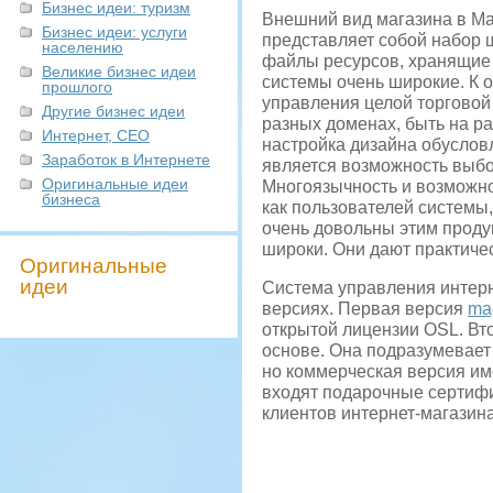
Бизнес идеи: туризм
Внешний вид магазина в Ma
Бизнес идеи: услуги
представляет собой набор 
населению
файлы ресурсов, хранящие 
Великие бизнес идеи
системы очень широкие. К 
прошлого
управления целой торговой
Другие бизнес идеи
разных доменах, быть на р
Интернет, СЕО
настройка дизайна обуслов
Заработок в Интернете
является возможность выбо
Оригинальные идеи
Многоязычность и возможно
бизнеса
как пользователей системы,
очень довольны этим проду
широки. Они дают практиче
Оригинальные
идеи
Система управления интерн
версиях. Первая версия
mag
открытой лицензии OSL. Вто
основе. Она подразумевает
но коммерческая версия им
входят подарочные сертиф
клиентов интернет-магазина