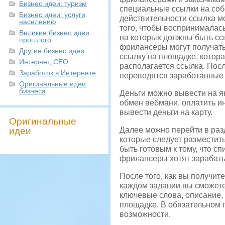
Бизнес идеи: туризм
специальные ссылки на соб
Бизнес идеи: услуги
действительности ссылка м
населению
того, чтобы воспринималас
Великие бизнес идеи
на которых должны быть ссы
прошлого
фрилансеры могут получать
Другие бизнес идеи
ссылку на площадке, котора
Интернет, СЕО
располагается ссылка. Посл
Заработок в Интернете
переводятся заработанные 
Оригинальные идеи
бизнеса
Деньги можно вывести на я
обмен вебмани, оплатить ин
вывести деньги на карту.
Оригинальные
идеи
Далее можно перейти в раз
которые следует разместит
быть готовым к тому, что с
фрилансеры хотят зарабаты
После того, как вы получит
каждом задании вы сможете
ключевые слова, описание, 
площадке. В обязательном 
возможности.