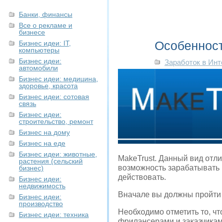
Банки, финансы
Все о рекламе и
бизнесе
Особенност
Бизнес идеи: IT,
компьютеры
Бизнес идеи:
Заработок в Инт
автомобили
Бизнес идеи: медицина,
здоровье, красота
Бизнес идеи: сотовая
связь
Бизнес идеи:
строительство, ремонт
Бизнес на дому
Бизнес на еде
Бизнес идеи: животные,
MakeTrust. Данный вид отли
растения (сельский
возможность зарабатывать п
бизнес)
действовать.
Бизнес идеи:
недвижимость
Вначале вы должны пройти 
Бизнес идеи:
производство
Необходимо отметить то, ч
Бизнес идеи: техника
фрилансерами и заказчика