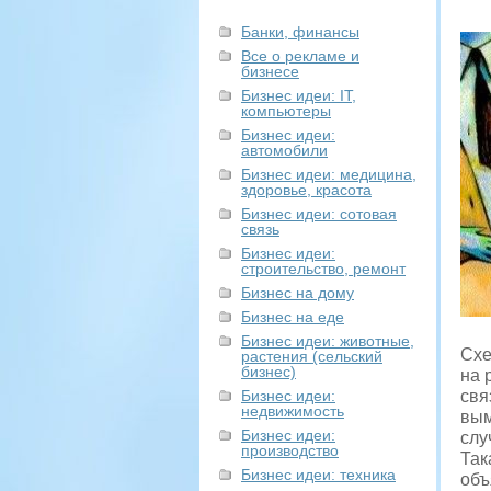
Банки, финансы
Все о рекламе и
бизнесе
Бизнес идеи: IT,
компьютеры
Бизнес идеи:
автомобили
Бизнес идеи: медицина,
здоровье, красота
Бизнес идеи: сотовая
связь
Бизнес идеи:
строительство, ремонт
Бизнес на дому
Бизнес на еде
Бизнес идеи: животные,
Схе
растения (сельский
бизнес)
на 
Бизнес идеи:
свя
недвижимость
вым
Бизнес идеи:
слу
производство
Так
Бизнес идеи: техника
объ