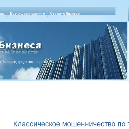
екс
Все о франчайзинге
Статьи о бизнесе
, бизнесе, кредитах, форексе
Классическое мошенничество по