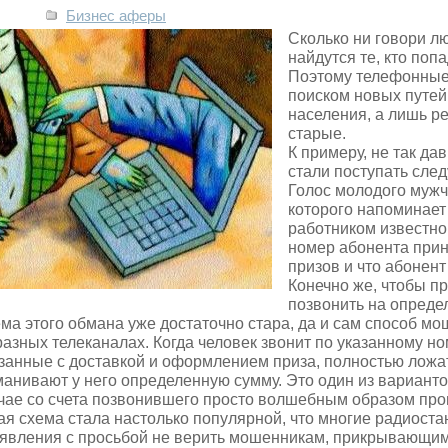
Бизнес аферы
Сколько ни говори л
найдутся те, кто поп
Поэтому телефонные
поиском новых путей
населения, а лишь р
старые.
К примеру, не так д
стали поступать сле
Голос молодого муж
которого напоминает
работником известно 
номер абонента при
призов и что абонен
Конечно же, чтобы п
позвонить на опреде
ма этого обмана уже достаточно стара, да и сам способ м
разных телеканалах. Когда человек звонит по указанному ном
занные с доставкой и оформлением приза, полностью ложат
анивают у него определенную сумму. Это один из варианто
чае со счета позвонившего просто волшебным образом про
ая схема стала настолько популярной, что многие радиост
явления с просьбой не верить мошенникам, прикрывающим