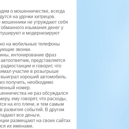
юдям о мошенничестве, всегда
адутся на удочки хитрецов.
 мошенники не утруждают себя
 обманного изымания денег у
етушируют и модернизируют
авно на мобильные телефоны
дующие звонки.
чины, интонирование фраз
 автоответчик, представляется
радиостанции и говорит, что
нимал участие в розыгрыше
т выиграл хороший автомобиль.
риз получить, необходимо
ленный номер.
ошенничества не раз обсуждался
еру, ему говорят, что расходы,
ся на его плечи, и тем самым
в развития событий. В другом
падают все деньги.
анции размещают на своих сайтах
ся их именами.