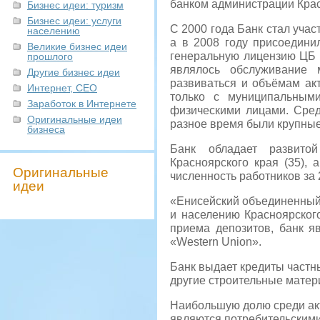
банком администрации Крас
Бизнес идеи: туризм
Бизнес идеи: услуги
С 2000 года Банк стал учас
населению
а в 2008 году присоедини
Великие бизнес идеи
генеральную лицензию ЦБ 
прошлого
являлось обслуживание 
Другие бизнес идеи
развиваться и объёмам акт
Интернет, СЕО
только с муниципальным
Заработок в Интернете
физическими лицами. Сред
Оригинальные идеи
разное время были крупные
бизнеса
Банк обладает развито
Красноярского края (35),
Оригинальные
численность работников за 
идеи
«Енисейский объединенный 
и населению Красноярског
приема депозитов, банк я
«Western Union».
Банк выдает кредиты частн
другие строительные матер
Наибольшую долю среди ак
являются потребительским