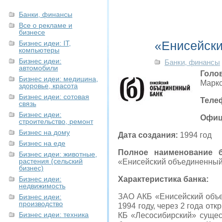
Банки, финансы
Все о рекламе и
бизнесе
«Енисейски
Бизнес идеи: IT,
компьютеры
Бизнес идеи:
Банки, финансы
автомобили
Голо
Бизнес идеи: медицина,
Маркс
здоровье, красота
Бизнес идеи: сотовая
Теле
связь
Бизнес идеи:
Офиц
строительство, ремонт
Бизнес на дому
Дата создания:
1994 год
Бизнес на еде
Полное наименование 
Бизнес идеи: животные,
растения (сельский
«Енисейский объединенный
бизнес)
Бизнес идеи:
Характеристика банка:
недвижимость
ЗАО АКБ «Енисейский объе
Бизнес идеи:
производство
1994 году, через 2 года от
Бизнес идеи: техника
КБ «Лесосибирский» сущес