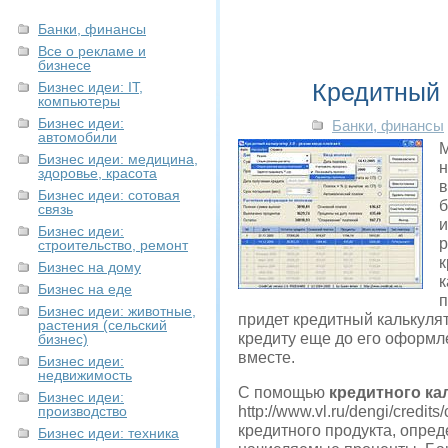
Банки, финансы
Все о рекламе и
бизнесе
Кредитный 
Бизнес идеи: IT,
компьютеры
Бизнес идеи:
Банки, финансы
автомобили
М
Бизнес идеи: медицина,
н
здоровье, красота
в
Бизнес идеи: сотовая
б
связь
и
Бизнес идеи:
р
строительство, ремонт
к
Бизнес на дому
к
Бизнес на еде
п
Бизнес идеи: животные,
придет кредитный калькуля
растения (сельский
кредиту еще до его оформле
бизнес)
вместе.
Бизнес идеи:
недвижимость
С помощью
кредитного ка
Бизнес идеи:
производство
http://www.vl.ru/dengi/credi
кредитного продукта, опре
Бизнес идеи: техника