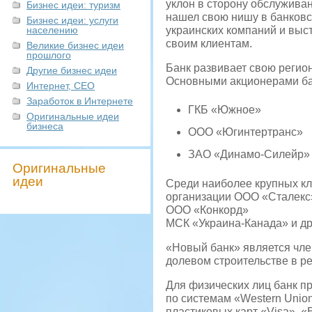
уклон в сторону обслужива
Бизнес идеи: туризм
нашел свою нишу в банковс
Бизнес идеи: услуги
населению
украинских компаний и выст
своим клиентам.
Великие бизнес идеи
прошлого
Банк развивает свою регион
Другие бизнес идеи
Основными акционерами ба
Интернет, СЕО
Заработок в Интернете
ГКБ «Южное»
Оригинальные идеи
бизнеса
ООО «Югинтертранс»
ЗАО «Динамо-Силейр»
Оригинальные
идеи
Среди наиболее крупных кл
организации ООО «Сталекс
ООО «Конкорд»
МСК «Украина-Канада» и др
«Новый банк» является чле
долевом строительстве в ре
Для физических лиц банк п
по системам «Western Union
пластиковых карт «Visa», «