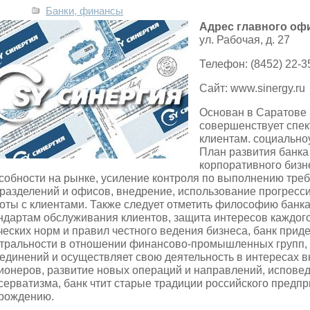
Банки, финансы
Адрес главного оф
ул. Рабочая, д. 27
Телефон: (8452) 22-3
Сайт: www.sinergy.ru
Основан в Саратове 
совершенствует спек
клиентам. социально
План развития банка
корпоративного бизн
собности на рынке, усиление контроля по выполнению треб
разделений и офисов, внедрение, использование прогресс
оты с клиентами. Также следует отметить философию банка
ндартам обслуживания клиентов, защита интересов каждого
ческих норм и правил честного ведения бизнеса, банк при
тральности в отношении финансово-промышленных групп, 
единений и осуществляет свою деятельность в интересах в
ионеров, развитие новых операций и направлений, испове
серватизма, банк чтит старые традиции российского предпр
рождению.