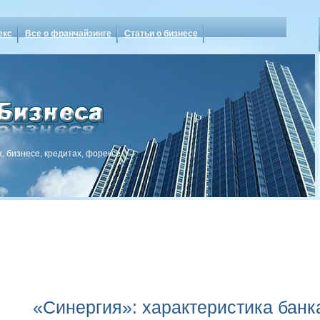
екс
Все о франчайзинге
Статьи о бизнесе
, бизнесе, кредитах, форексе
«Синергия»: характеристика банк