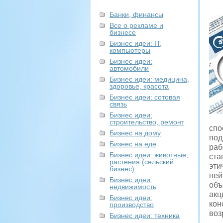
Банки, финансы
Все о рекламе и
бизнесе
Бизнес идеи: IT,
компьютеры
Бизнес идеи:
автомобили
Бизнес идеи: медицина,
здоровье, красота
Бизнес идеи: сотовая
связь
Бизнес идеи:
строительство, ремонт
спо
Бизнес на дому
под
Бизнес на еде
раб
Бизнес идеи: животные,
ста
растения (сельский
эти
бизнес)
ней
Бизнес идеи:
объ
недвижимость
акц
Бизнес идеи:
кон
производство
воз
Бизнес идеи: техника