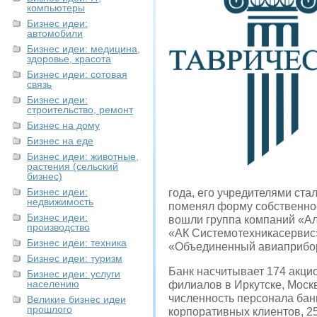
компьютеры
Бизнес идеи:
автомобили
Бизнес идеи: медицина,
здоровье, красота
Бизнес идеи: сотовая
связь
Бизнес идеи:
строительство, ремонт
Бизнес на дому
Бизнес на еде
Бизнес идеи: животные,
растения (сельский
бизнес)
Бизнес идеи:
года, его учредителями ста
недвижимость
поменял форму собственнос
Бизнес идеи:
вошли группа компаний «Ал
производство
«АК Системотехникасервис»
Бизнес идеи: техника
«Объединенный авиаприбор
Бизнес идеи: туризм
Банк насчитывает 174 акцио
Бизнес идеи: услуги
населению
филиалов в Иркутске, Моск
численность персонала бан
Великие бизнес идеи
прошлого
корпоративных клиентов, 25