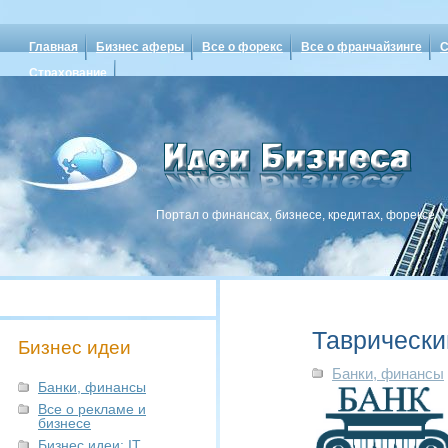
Главная
Бизнес аферы
Все о форекс
Все о франчайзинге
С
Страхование
Портал о финансах, бизнесе, кредитах, форексе
Таврически
Бизнес идеи
Банки, финансы
Банки, финансы
Все о рекламе и
бизнесе
Бизнес идеи: IT,