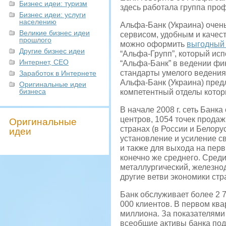
Бизнес идеи: туризм
здесь работала группа про
Бизнес идеи: услуги
населению
Альфа-Банк (Украина) очень
Великие бизнес идеи
сервисом, удобным и качес
прошлого
можно оформить
выгодный 
Другие бизнес идеи
“Альфа-Групп”, который исп
Интернет, СЕО
“Альфа-Банк” в ведении фи
стандарты умелого ведения
Заработок в Интернете
Альфа-Банк (Украина) предл
Оригинальные идеи
бизнеса
компетентный отделы котор
В начале 2008 г. сеть Банк
центров, 1054 точек продаж
Оригинальные
странах (в России и Белор
идеи
установление и усиление с
и также для выхода на перв
конечно же среднего. Сред
металлургический, железно
другие ветви экономики стр
Банк обслуживает более 2 
000 клиентов. В первом ква
миллиона. За показателями
всеобщие активы банка под