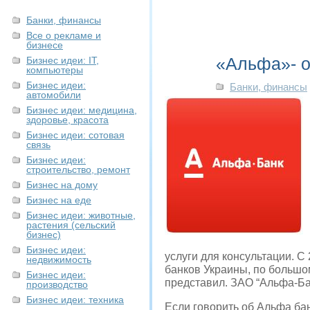
Банки, финансы
Все о рекламе и
бизнесе
«Альфа»- о
Бизнес идеи: IT,
компьютеры
Бизнес идеи:
Банки, финансы
автомобили
Бизнес идеи: медицина,
здоровье, красота
Бизнес идеи: сотовая
связь
Бизнес идеи:
строительство, ремонт
Бизнес на дому
Бизнес на еде
Бизнес идеи: животные,
растения (сельский
бизнес)
Бизнес идеи:
услуги для консультации. С
недвижимость
банков Украины, по большо
Бизнес идеи:
представил. ЗАО “Альфа-Бан
производство
Бизнес идеи: техника
Если говорить об Альфа банк