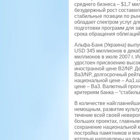
среднего бизнеса – $1,7 м
безудержный рост составил 
стабильные позиции по рын
обладает спектром услуг дл
подготовки программ для з
срока обращения облигаций
Альфа-Банк (Украина) выпу
USD 345 миллионов в декабр
миллионов в июле 2007 г. И
удостоен присвоению высок
иностранной цене B2/NP. Д
Ba3/NP, долгосрочный рейт
национальной цене – Aa1.u
цене – Ba3. Валютный прогн
критериям банка – “стабиль
В количестве найглавнейши
немощным, развитие культу
течение всей своей неверо
больших проектах, главным
сохранение национальной к
постройка памятников и мо
которые направлены на по