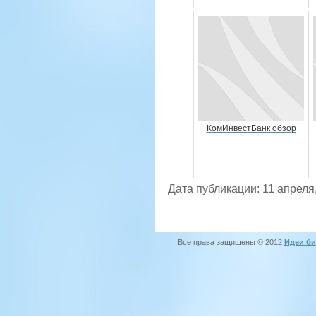
КомИнвестБанк обзор
Дата публикации: 11 апреля
Все права защищены © 2012
Идеи би