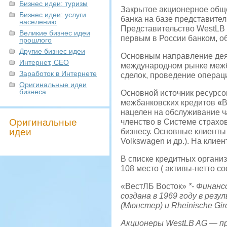
Бизнес идеи: туризм
Закрытое акционерное об
Бизнес идеи: услуги
банка на базе представител
населению
Представительство WestLB 
Великие бизнес идеи
первым в России банком, 
прошлого
Другие бизнес идеи
Основным направление деят
Интернет, СЕО
международном рынке межб
Заработок в Интернете
сделок, проведение операци
Оригинальные идеи
бизнеса
Основной источник ресурсо
межбанковских кредитов
«
В
нацелен на обслуживание ч
Оригинальные
членство в Системе страхов
идеи
бизнесу. Основные клиенты 
Volkswagen и др.). На клие
В списке кредитных органи
108 место ( активы-нетто со
«ВестЛБ Восток»
*- Финанс
создана в 1969 году в резу
(Мюнстер) и Rheinische Giro
Акционеры WestLB AG — п