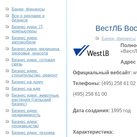
Банки, финансы
Все о рекламе и
бизнесе
ВестЛБ Вос
Бизнес идеи: IT,
компьютеры
Бизнес идеи:
Банки, финансы
автомобили
Полно
Бизнес идеи: медицина,
«ВестЛ
здоровье, красота
Бизнес идеи: сотовая
Адрес
связь
Бизнес идеи:
Официальный вебсайт:
w
строительство, ремонт
Бизнес на дому
Телефоны:
(495) 258 61 02
Бизнес на еде
(495) 258 61 00
Бизнес идеи: животные,
растения (сельский
бизнес)
Бизнес идеи:
Дата создания:
1995 год
недвижимость
Бизнес идеи:
производство
Характеристика:
Бизнес идеи: техника