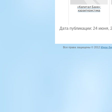
«Капитал Банк»:
характеристика
Дата публикации: 24 июня, 
Все права защищены © 2012
Идеи би