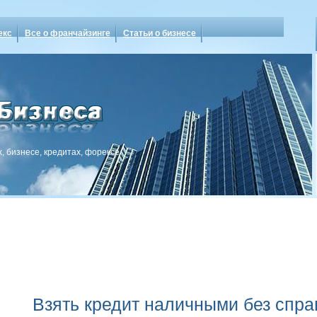
екс
Все о франчайзинге
Статьи о бизнесе
, бизнесе, кредитах, форексе
Взять кредит наличными без спра