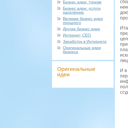
сбо
Бизнес идеи: туризм
нек
Бизнес идеи: услуги
населению
док
про
Великие бизнес идеи
прошлого
Ита
Другие бизнес идеи
пре
Интернет, СЕО
цел
Заработок в Интернете
при
Оригинальные идеи
пла
бизнеса
иск
лиц
Оригинальные
И в
идеи
пер
инф
пол
ссу