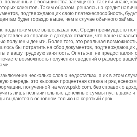
р, полученный с большинства заемщиков, так или иначе, к
оторых клиентов. Таким образом, решаясь на кредит налич
ументов, подтверждающих свою платежеспособность, будьте 
центам будет гораздо выше, чем в случае обычного займа.
к, подытожим все вышесказанное. Среди преимуществ пол
доставления справки о доходах отметим, что ваше начальств
ью получены деньги. Более того, это реальная возможность
шлось бы потратить на сбор документов, подтверждающих 
ты и вашу трудовую занятость. Опять же, не предоставляя с
лючаете возможность получения сведений о размере вашей
ами.
 заключение несколько слов о недостатках, а их в этом случ
вую очередь, это высокая процентная ставка и ряд всевоз
ормации, полученной на www.pskb.com, без справок о доход
учить лишь незначительные денежные суммы пусть даже и 
ды выдаются в основном только на короткий срок.