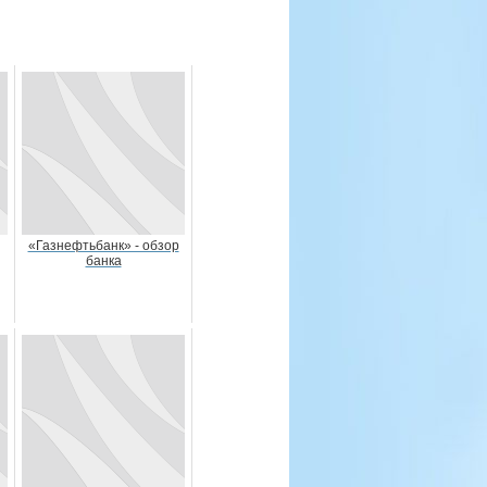
«Газнефтьбанк» - обзор
банка