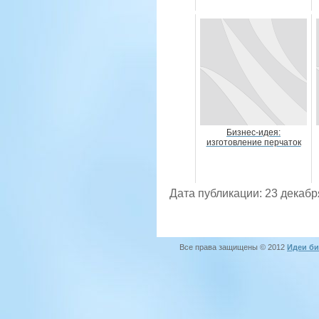
Бизнес-идея:
изготовление перчаток
Дата публикации: 23 декабр
Все права защищены © 2012
Идеи би