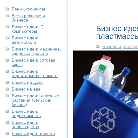
Банки, финансы
Все о рекламе и
бизнесе
Бизнес иде
Бизнес идеи: IT,
компьютеры
пластмасс
Бизнес идеи:
автомобили
Бизнес идеи: пр
Бизнес идеи: медицина,
здоровье, красота
Бизнес идеи: сотовая
связь
Бизнес идеи:
строительство, ремонт
Бизнес на дому
Бизнес на еде
Бизнес идеи: животные,
растения (сельский
бизнес)
Бизнес идеи:
недвижимость
Бизнес идеи:
производство
Бизнес идеи: техника