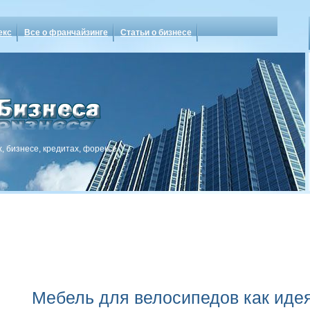
екс
Все о франчайзинге
Статьи о бизнесе
, бизнесе, кредитах, форексе
Мебель для велосипедов как иде