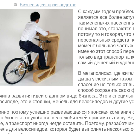
Бизнес идеи: производство
С каждым годом проблема
является все более акту
так меленьких населенн
понимая это, стараются 
потому то и говорят, что
персональных средств п
момент большая часть 
именно этот способ пер
только вид транспорта, 
самый дешевый и удобн
В мегаполисах, где жите
дыша углекислым газом,
спасение не только от в
способ сохранить свою ф
чина развития идеи о данном виде бизнеса. Это и специльн
осипеде, это и стоянки, мебель для велосипедов и другие ус
нно поэтому успешно развивающаяся японская компания с
го бизнеса- неудобство вело любителей принимать пищу. Ве
е, а транспорт иногда негде оставить. Поэтому, разработчи
ель для велосипедов, которая будет выполнять несколько 