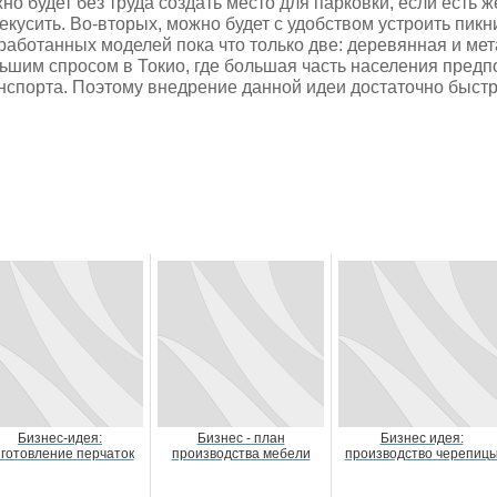
но будет без труда создать место для парковки, если есть 
екусить. Во-вторых, можно будет с удобством устроить пикн
работанных моделей пока что только две: деревянная и мет
ьшим спросом в Токио, где большая часть населения предп
нспорта. Поэтому внедрение данной идеи достаточно быст
Бизнес-идея:
Бизнес - план
Бизнес идея:
зготовление перчаток
производства мебели
производство черепиц