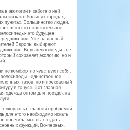
 в экологии и забота о ней
альной как в больших городах,
ых пунктах. Большинство людей,
внести что-то положительное,
 велосипеды- это будущее
ередвижения. Уже на данный
жителей Европы выбирают
едвижения. Ведь велосипеды - не
который сохраняет экологию, но и
ый.
ли не комфортно чувствуют себя,
 велосипеды - единственное
ыхлопных газов, но и прекрасный
игуру в тонусе. Вот главная
ая одежда оптом для поездок на
луги.
толкнулась с главной проблемой
дь для этого необходимо искать
ков посетила мысль- создать
основных функций. Во-первых,