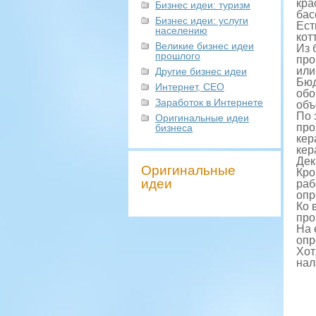
кра
Бизнес идеи: туризм
бас
Бизнес идеи: услуги
Ест
населению
кот
Великие бизнес идеи
Из 
прошлого
про
или
Другие бизнес идеи
Бюд
Интернет, СЕО
обо
Заработок в Интернете
объ
По 
Оригинальные идеи
про
бизнеса
кер
кер
Дек
Оригинальные
Кро
идеи
раб
опр
Ко 
про
На 
опр
Хот
нал