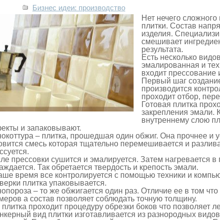
Бизнес идеи: производство
Нет нечего сложного
плитки. Состав напр
изделия. Специализ
смешивает ингредиен
результата.
Есть несколько видо
эмалированная и тех
входит прессование 
Первый шаг создание
производится контрол
проходит отбор, пер
Готовая плитка прох
закрепления эмали. 
внутреннему слою пл
екты и запаковывают.
окоттура – плитка, прошедшая один обжиг. Она прочнее и у
овится смесь которая тщательно перемешивается и разлива
ссуется.
ле прессовки сушится и эмалируется. Затем нагревается в 
аждается. Так обретается твердость и крепость эмали.
аше время все контролируется с помощью техники и компь
верки плитка упаковывается.
опороза – то же обжигается один раз. Отличие ее в том чт
меров а состав позволяет соблюдать точную толщину.
 плитка проходит процедуру обрезки боков что позволяет ле
нкерный вид плитки изготавливается из разнородных видов