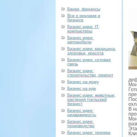
Банки, финансы
Все о рекламе и
бизнесе
Бизнес идеи: IT,
компьютеры
Бизнес идеи:
автомобили
Бизнес идеи: медицина,
здоровье, красота
Бизнес идеи: сотовая
связь
Бизнес идеи:
строительство, ремонт
деф
Бизнес на дому
Мон
Бизнес на еде
Гот
пре
Бизнес идеи: животные,
Пос
растения (сельский
бизнес)
охл
В н
Бизнес идеи:
про
недвижимость
Мон
Бизнес идеи:
раз
производство
Эта
Бизнес идеи: техника
Кли