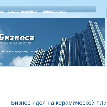
екс
Все о франчайзинге
Статьи о бизнесе
, бизнесе, кредитах, форексе
Бизнес идея на керамической пли