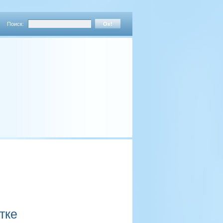
Поиск:
тке