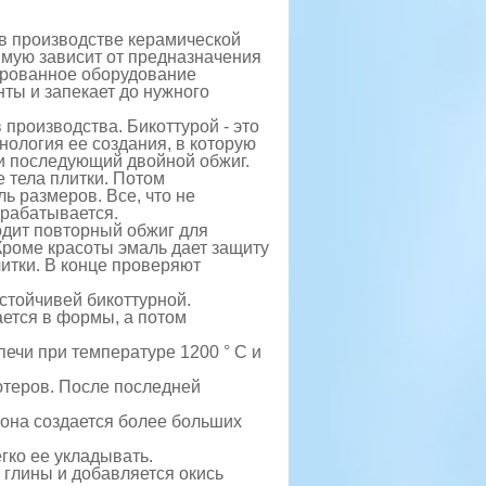
 в производстве керамической
ямую зависит от предназначения
ированное оборудование
ты и запекает до нужного
в производства
. Бикоттурой - это
нология ее создания, в которую
и последующий двойной обжиг.
 тела плитки. Потом
ь размеров. Все, что не
ерабатывается.
одит повторный обжиг для
Кроме красоты эмаль дает защиту
итки. В конце проверяют
стойчивей бикоттурной.
ется в формы, а потом
печи при температуре 1200 ° С и
ютеров. После последней
о она создается более больших
гко ее укладывать.
 глины и добавляется окись