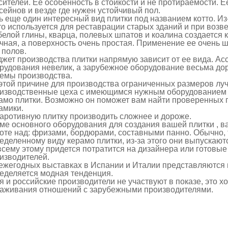
сителей. Ее особенность в стойкости и не протираемости. 
сейнов и везде где нужен устойчивый пол.
ь еще один интересный вид плитки под названием котто. Из
то используется для реставрации старых зданий и при воз
белой глины, кварца, полевых шпатов и коалина создается 
чная, а поверхность очень простая. Применение ее очень 
 полов.
жет производства плитки напрямую зависит от ее вида. Ас
рудования невелик, а зарубежное оборудование весьма до
емы производства.
этой причине для производства ограниченных размеров лу
изводственные цеха с имеющимся нужным оборудованием у
амо плитки. Возможно он поможет вам найти проверенных 
амики.
аротивную плитку производить сложнее и дороже.
ме основного оборудования для создания вашей плитки , в
оте над: фризами, бордюрами, составными панно. Обычно,
еделенному виду керамо плитки, из-за этого они выпускают
всему этому придется потратится на дизайнера или готов
изводителей.
ежегодных выставках в Испании и Италии представляются 
еделяется модная тенденция.
я и российские производители не участвуют в показе, это 
аживания отношений с зарубежными производителями.