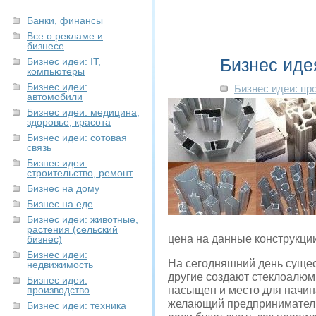
Банки, финансы
Все о рекламе и
бизнесе
Бизнес иде
Бизнес идеи: IT,
компьютеры
Бизнес идеи:
Бизнес идеи: пр
автомобили
Бизнес идеи: медицина,
здоровье, красота
Бизнес идеи: сотовая
связь
Бизнес идеи:
строительство, ремонт
Бизнес на дому
Бизнес на еде
Бизнес идеи: животные,
растения (сельский
цена на данные конструкции
бизнес)
Бизнес идеи:
На сегодняшний день суще
недвижимость
другие создают стеклоалюм
Бизнес идеи:
производство
насыщен и место для начин
желающий предприниматель 
Бизнес идеи: техника