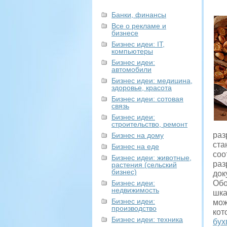
Банки, финансы
Все о рекламе и
бизнесе
Бизнес идеи: IT,
компьютеры
Бизнес идеи:
автомобили
Бизнес идеи: медицина,
здоровье, красота
Бизнес идеи: сотовая
связь
Бизнес идеи:
строительство, ремонт
раз
Бизнес на дому
ста
Бизнес на еде
соо
Бизнес идеи: животные,
раз
растения (сельский
бизнес)
док
Бизнес идеи:
Обо
недвижимость
шка
Бизнес идеи:
мож
производство
кот
Бизнес идеи: техника
бух