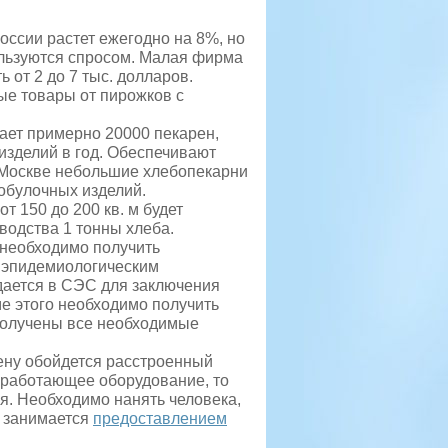
оссии растет ежегодно на 8%, но
льзуются спросом. Малая фирма
 от 2 до 7 тыс. долларов.
ые товары от пирожков с
ает примерно 20000 пекарен,
изделий в год
. Обеспечивают
В Москве небольшие хлебопекарни
обулочных изделий.
 150 до 200 кв. м будет
водства 1 тонны хлеба.
 необходимо получить
и эпидемиологическим
сдается в СЭС для заключения
е этого необходимо получить
 получены все необходимые
цену обойдется расстроенный
о работающее оборудование, то
я. Необходимо нанять человека,
я занимается
предоставлением