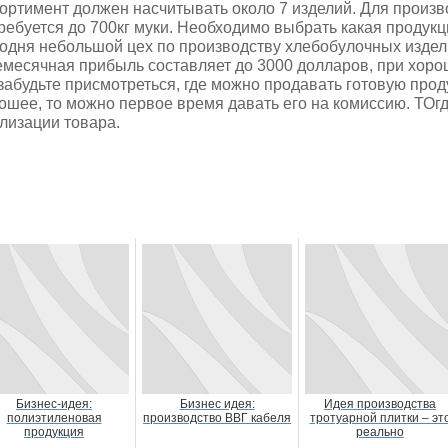
ортимент должен насчитывать около 7 изделий. Для произв
ребуется до 700кг муки. Необходимо выбрать какая продукц
одня небольшой цех по производству хлебобулочных издели
месячная прибыль составляет до 3000 долларов, при хоро
забудьте присмотреться, где можно продавать готовую прод
ошее, то можно первое время давать его на комиссию. ТОг
лизации товара.
Бизнес-идея:
Бизнес идея:
Идея производства
полиэтиленовая
производство ВВГ кабеля
тротуарной плитки – эт
продукция
реально