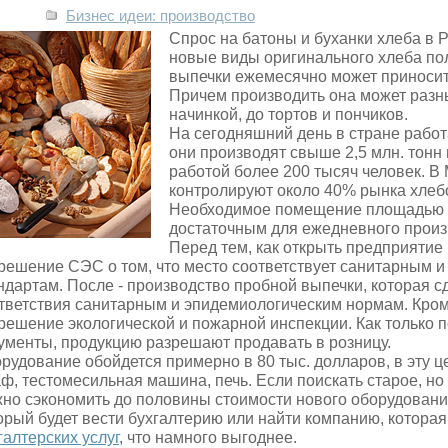
Бизнес идеи: производство
Спрос на батоны и буханки хлеба в Р
новые виды оригинального хлеба по
выпечки ежемесячно может приносить
Причем производить она может разн
начинкой, до тортов и пончиков.
На сегодняшний день в стране работ
они производят свыше 2,5 млн. тонн 
работой более 200 тысяч человек. 
контролируют около 40% рынка хлеб
Необходимое помещение площадью от
достаточным для ежедневного произ
Перед тем, как открыть предприятие
решение СЭС о том, что место соответствует санитарным 
ндартам. После - производство пробной выпечки, которая 
тветствия санитарным и эпидемиологическим нормам. Кром
решение экологической и пожарной инспекции. Как только
ументы, продукцию разрешают продавать в розницу.
рудование обойдется примерно в 80 тыс. долларов, в эту 
ф, тестомесильная машина, печь. Если поискать старое, н
но сэкономить до половины стоимости нового оборудовани
орый будет вести бухгалтерию или найти компанию, котора
галтерских услуг
, что намного выгоднее.