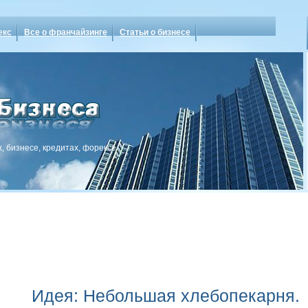
екс
Все о франчайзинге
Статьи о бизнесе
, бизнесе, кредитах, форексе
Идея: Небольшая хлебопекарня.