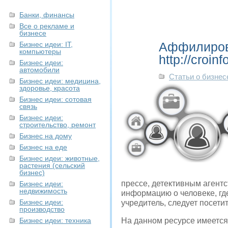
Банки, финансы
Все о рекламе и
бизнесе
Аффилирова
Бизнес идеи: IT,
компьютеры
http://croinf
Бизнес идеи:
автомобили
Статьи о бизнес
Бизнес идеи: медицина,
здоровье, красота
Бизнес идеи: сотовая
связь
Бизнес идеи:
строительство, ремонт
Бизнес на дому
Бизнес на еде
Бизнес идеи: животные,
растения (сельский
бизнес)
прессе, детективным агентс
Бизнес идеи:
недвижимость
информацию о человеке, гд
Бизнес идеи:
учредитель, следует посетить 
производство
Бизнес идеи: техника
На данном ресурсе имеется