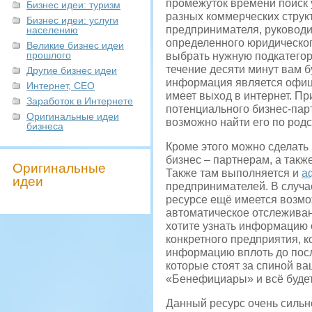
промежуток времени поиск 
Бизнес идеи: туризм
разных коммерческих струк
Бизнес идеи: услуги
предпринимателя, руководит
населению
определенного юридическог
Великие бизнес идеи
прошлого
выбрать нужную подкатегор
течение десяти минут вам б
Другие бизнес идеи
информация является офици
Интернет, СЕО
имеет выход в интернет. П
Заработок в Интернете
потенциального бизнес-пар
Оригинальные идеи
возможно найти его по род
бизнеса
Кроме этого можно сделать 
бизнес – партнерам, а такж
Оригинальные
Также там выполняется и
а
идеи
предпринимателей. В случа
ресурсе ещё имеется возмо
автоматическое отслеживан
хотите узнать информацию 
конкретного предприятия, к
информацию вплоть до посл
которые стоят за спиной ва
«Бенефициары» и всё будет
Данный ресурс очень силь