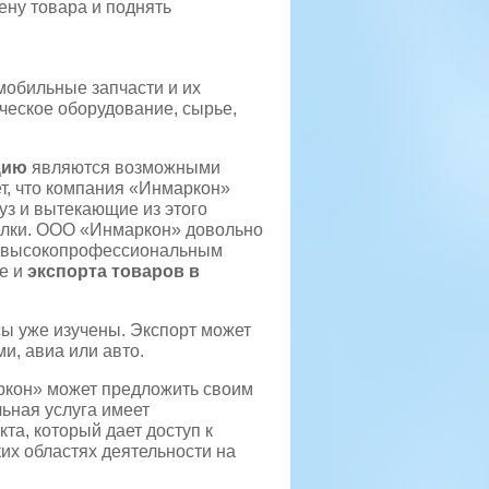
ену товара и поднять
мобильные запчасти и их
ческое оборудование, сырье,
цию
являются возможными
ет, что компания «Инмаркон»
уз и вытекающие из этого
елки. ООО «Инмаркон» довольно
 с высокопрофессиональным
е и
экспорта товаров в
сы уже изучены. Экспорт может
, авиа или авто.
ркон» может предложить своим
льная услуга имеет
а, который дает доступ к
их областях деятельности на