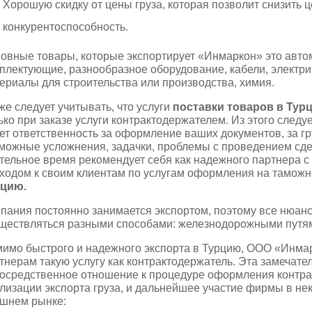
Хорошую скидку от цены груза, которая позволит снизить ц
конкурентоспособность.
овные товары, которые экспортирует «Инмаркон» это авто
плектующие, разнообразное оборудование, кабели, электри
ериалы для строительства или производства, химия.
же следует учитывать, что услуги
поставки товаров в Тур
ько при заказе услуги контрактодержателем. Из этого следу
ет ответственность за оформление ваших документов, за гр
можные усложнения, задачки, проблемы с проведением сд
тельное время рекомендует себя как надежного партнера
ходом к своим клиентам по услугам оформления на таможн
рцию.
пания постоянно занимается экспортом, поэтому все нюан
ществляться разными способами: железнодорожными путями
имо быстрого и надежного экспорта в Турцию, ООО «Инма
тнерам такую услугу как контрактодержатель. Эта замечате
осредственное отношение к процедуре оформления контракт
лизации экспорта груза, и дальнейшее участие фирмы в нек
шнем рынке: