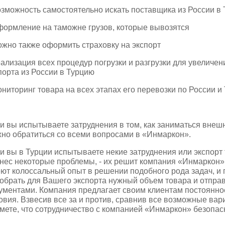
озможность самостоятельно искать поставщика из России в
формление на таможне грузов, которые вывозятся
ожно также оформить страховку на экспорт
еализация всех процедур погрузки и разгрузки для увеличе
порта из России в Турцию
ониторинг товара на всех этапах его перевозки по России и
и вы испытываете затруднения в том, как заниматься внеш
но обратиться со всеми вопросами в «Инмаркон».
и вы в Турции испытываете некие затруднения или экспорт
нес некоторые проблемы, - их решит компания «Инмаркон
ют колоссальный опыт в решении подобного рода задач, и 
обрать для Вашего экспорта нужный объем товара и отпра
ументами. Компания предлагает своим клиентам постоянно
овия. Взвесив все за и против, сравнив все возможные ва
мете, что сотрудничество с компанией «Инмаркон» безопасн