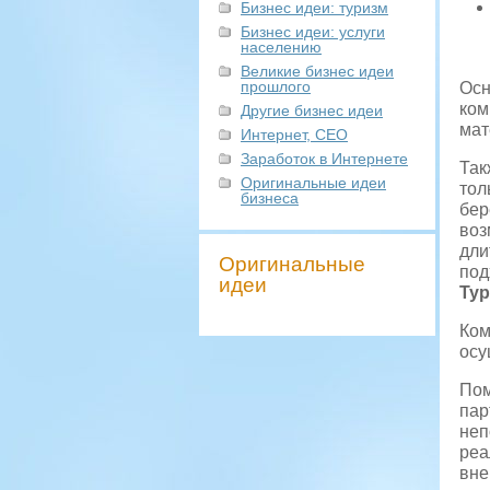
Бизнес идеи: туризм
Бизнес идеи: услуги
населению
Великие бизнес идеи
прошлого
Осн
ком
Другие бизнес идеи
мат
Интернет, СЕО
Заработок в Интернете
Так
Оригинальные идеи
тол
бизнеса
бер
воз
дли
Оригинальные
под
идеи
Ту
Ком
осу
Пом
пар
неп
реа
вне