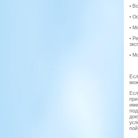
• В
• О
• М
• Р
экс
• М
Есл
мож
Есл
при
име
под
док
усл
пой