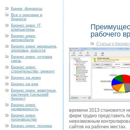
Банки, финансы
Все о рекламе и
бизнесе
Преимущест
Бизнес идеи: IT,
компьютеры
рабочего в
Бизнес идеи:
автомобили
Статьи о бизнес
Бизнес идеи: медицина,
здоровье, красота
Бизнес идеи: сотовая
связь
Бизнес идеи:
строительство, ремонт
Бизнес на дому
Бизнес на еде
Бизнес идеи: животные,
растения (сельский
бизнес)
Бизнес идеи:
недвижимость
времени 2013 становится 
Бизнес идеи:
фирм трудно представить бе
производство
невозможным контролирова
Бизнес идеи: техника
сайтов на рабочих местах.